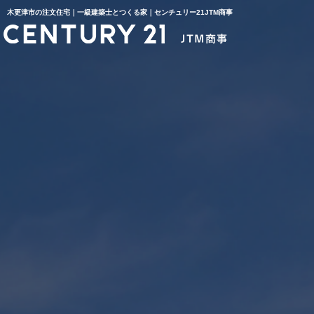
木更津市の注文住宅｜一級建築士とつくる家｜センチュリー21JTM商事