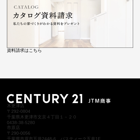
資料請求はこちら
木更津店
〒292-0804
千葉県木更津市文京４丁目１－２０
0438-38-5280
市原店
〒290-0056
千葉県市原市五井2448-6 パスティーク五井1F