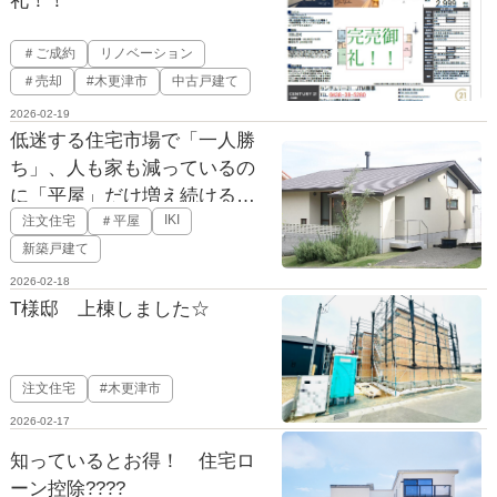
礼！！
＃ご成約
リノベーション
＃売却
#木更津市
中古戸建て
2026-02-19
低迷する住宅市場で「一人勝
ち」、人も家も減っているの
に「平屋」だけ増え続けるワ
IKI
注文住宅
＃平屋
ケ
新築戸建て
2026-02-18
T様邸 上棟しました☆
注文住宅
#木更津市
2026-02-17
知っているとお得！ 住宅ロ
ーン控除????