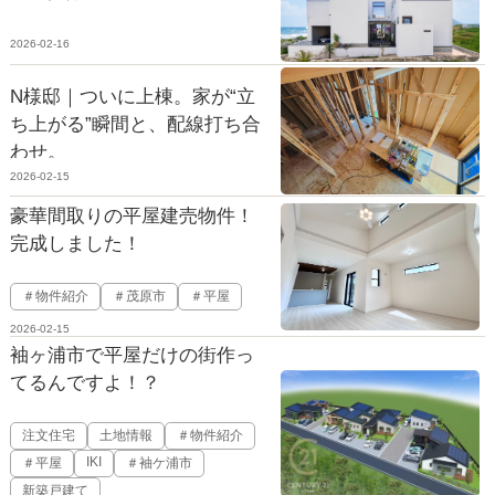
2026-02-16
N様邸｜ついに上棟。家が“立
ち上がる”瞬間と、配線打ち合
わせ。
2026-02-15
豪華間取りの平屋建売物件！
完成しました！
＃物件紹介
＃茂原市
＃平屋
2026-02-15
袖ヶ浦市で平屋だけの街作っ
てるんですよ！？
注文住宅
土地情報
＃物件紹介
IKI
＃平屋
＃袖ケ浦市
新築戸建て