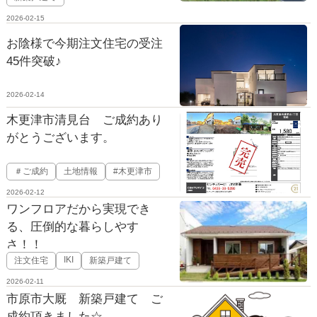
2026-02-15
お陰様で今期注文住宅の受注
45件突破♪
2026-02-14
木更津市清見台 ご成約あり
がとうございます。
＃ご成約
土地情報
#木更津市
2026-02-12
ワンフロアだから実現でき
る、圧倒的な暮らしやす
さ！！
IKI
注文住宅
新築戸建て
2026-02-11
市原市大厩 新築戸建て ご
成約頂きました☆