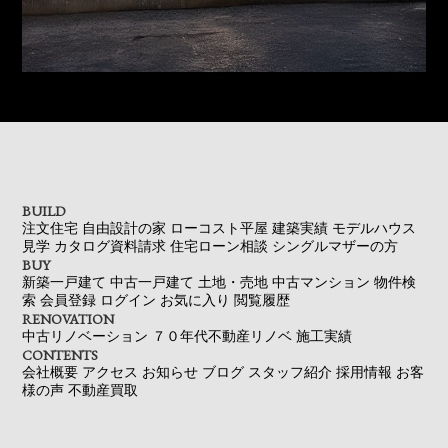
BUILD
注文住宅
自由設計の家
ローコスト平屋
建築実績
モデルハウス
見学
カタログ資料請求
住宅ローン相談
シングルマザーの方
BUY
新築一戸建て
中古一戸建て
土地・売地
中古マンション
物件検
索
会員登録
ログイン
お気に入り
閲覧履歴
RENOVATION
中古リノベーション
７０年代不動産リノベ
施工実績
CONTENTS
会社概要
アクセス
お知らせ
ブログ
スタッフ紹介
採用情報
お客
様の声
不動産買取