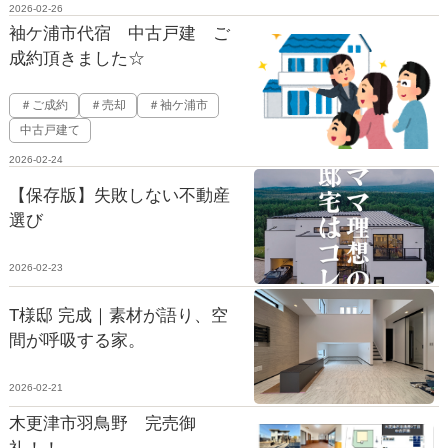
2026-02-26
袖ケ浦市代宿 中古戸建 ご
成約頂きました☆
＃ご成約
＃売却
＃袖ケ浦市
中古戸建て
2026-02-24
【保存版】失敗しない不動産
選び
2026-02-23
T様邸 完成｜素材が語り、空
間が呼吸する家。
2026-02-21
木更津市羽鳥野 完売御