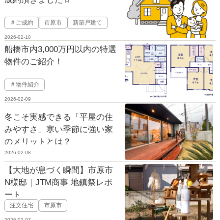
＃ご成約
市原市
新築戸建て
2026-02-10
船橋市内3,000万円以内の特選
物件のご紹介！
＃物件紹介
2026-02-09
冬こそ実感できる「平屋の住
みやすさ」寒い季節に強い家
のメリットとは？
2026-02-08
【大地が息づく瞬間】市原市
N様邸｜JTM商事 地鎮祭レポ
ート
注文住宅
市原市
2026-02-07