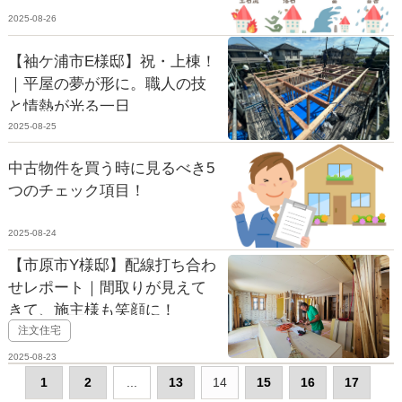
2025-08-26
【袖ケ浦市E様邸】祝・上棟！
｜平屋の夢が形に。職人の技
と情熱が光る一日
2025-08-25
中古物件を買う時に見るべき5
つのチェック項目！
2025-08-24
【市原市Y様邸】配線打ち合わ
せレポート｜間取りが見えて
きて、施主様も笑顔に！
注文住宅
2025-08-23
1
2
...
13
14
15
16
17