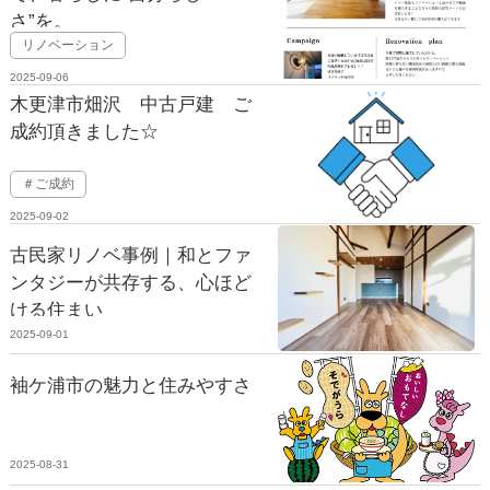
さ”を。
リノベーション
2025-09-06
木更津市畑沢 中古戸建 ご
成約頂きました☆
＃ご成約
2025-09-02
古民家リノベ事例｜和とファ
ンタジーが共存する、心ほど
ける住まい
2025-09-01
袖ケ浦市の魅力と住みやすさ
2025-08-31