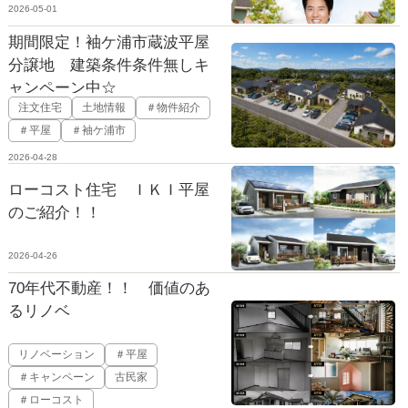
2026-05-01
期間限定！袖ケ浦市蔵波平屋
分譲地 建築条件条件無しキ
ャンペーン中☆
注文住宅
土地情報
＃物件紹介
＃平屋
＃袖ケ浦市
2026-04-28
ローコスト住宅 ＩＫＩ平屋
のご紹介！！
2026-04-26
70年代不動産！！ 価値のあ
るリノベ
リノベーション
＃平屋
＃キャンペーン
古民家
＃ローコスト