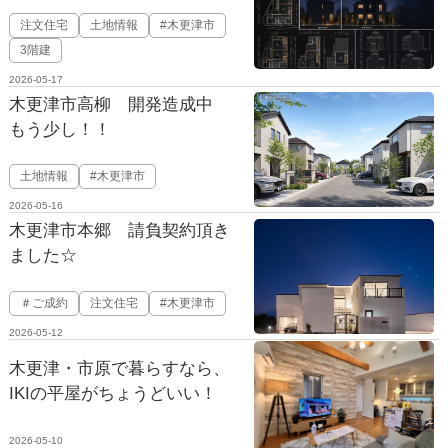
注文住宅
土地情報
#木更津市
3階建
2026-05-17
木更津市高柳 開発造成中
もう少し！！
土地情報
#木更津市
2026-05-16
木更津市本郷 請負契約頂き
ました☆
＃ご成約
注文住宅
#木更津市
2026-05-12
木更津・市原で暮らすなら、
IKIの平屋がちょうどいい！
2026-05-10