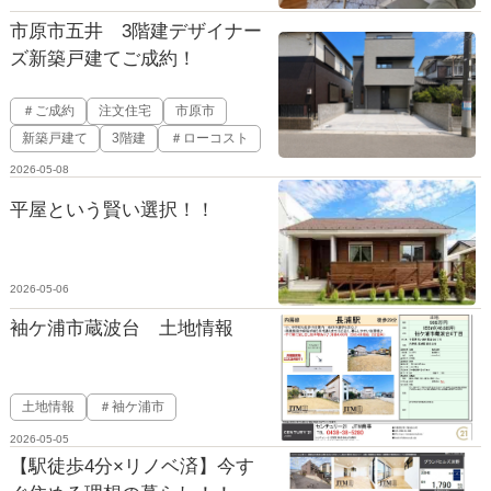
市原市五井 3階建デザイナー
ズ新築戸建てご成約！
＃ご成約
注文住宅
市原市
新築戸建て
3階建
＃ローコスト
2026-05-08
平屋という賢い選択！！
2026-05-06
袖ケ浦市蔵波台 土地情報
土地情報
＃袖ケ浦市
2026-05-05
【駅徒歩4分×リノベ済】今す