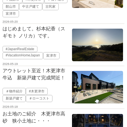
館山市
中古戸建て
古民家
富津市
2026-05-20
はじめまして。杉本紀香（ス
ギモト ノリカ）です。
#JapanRealEstate
#VacationHomeJapan
富津市
2026-05-19
アウトレット至近！木更津市
牛込 新築戸建て完成間近！
＃物件紹介
#木更津市
新築戸建て
＃ローコスト
2026-05-18
お土地のご紹介 木更津市高
砂 狭小土地に・・・