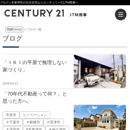
ブログ | 木更津市の注文住宅ならセンチュリー21JTM商事へ
TOPページ
ブログ一覧
ブログ
「ＩＫＩの平屋で無理しない
家づくり」
2026-05-21
「70年代不動産って何？」と
思った方へ。
市原市
リノベーション
＃千葉市
＃船橋市
＃君津市
＃茂原市
#木更津市
＃袖ケ浦市