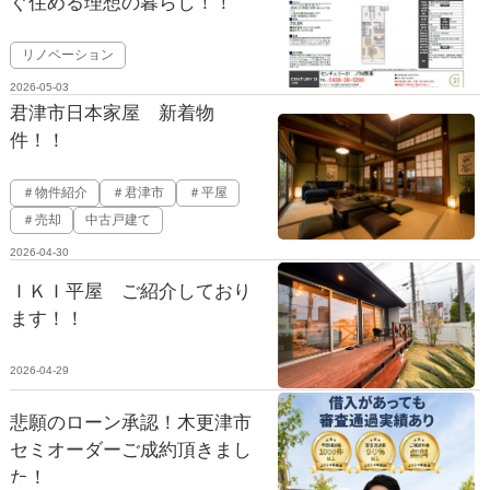
ぐ住める理想の暮らし！！
リノベーション
2026-05-03
君津市日本家屋 新着物
件！！
＃物件紹介
＃君津市
＃平屋
＃売却
中古戸建て
2026-04-30
ＩＫＩ平屋 ご紹介しており
ます！！
2026-04-29
悲願のローン承認！木更津市
セミオーダーご成約頂きまし
た！