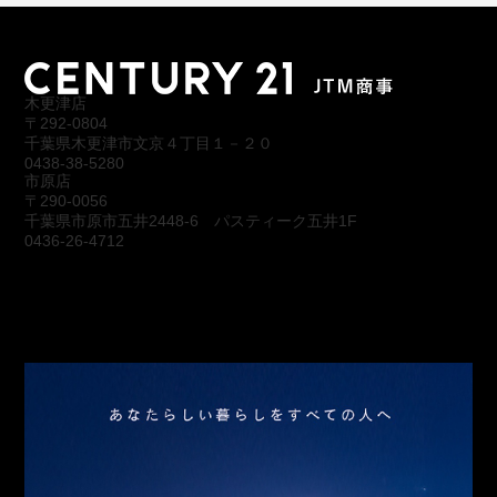
木更津店
〒292-0804
千葉県木更津市文京４丁目１－２０
0438-38-5280
市原店
〒290-0056
千葉県市原市五井2448-6 パスティーク五井1F
0436-26-4712
会社概要
アクセス
スタッフ紹介
お問合わせ