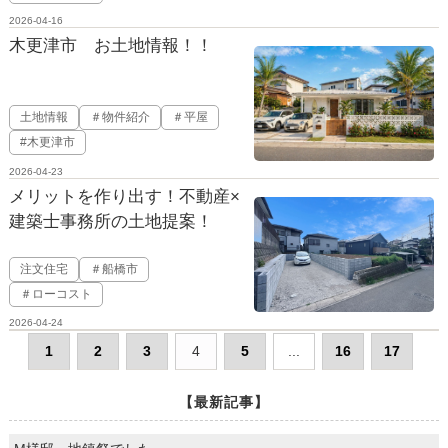
2026-04-16
木更津市 お土地情報！！
土地情報
＃物件紹介
＃平屋
#木更津市
2026-04-23
メリットを作り出す！不動産×
建築士事務所の土地提案！
注文住宅
＃船橋市
＃ローコスト
2026-04-24
1
2
3
4
5
...
16
17
【最新記事】