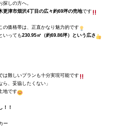
お探しの方へ。
木更津市畑沢4丁目の広々約69坪の売地
です
この価格帯は、正直かなり魅力的です
といっても
230.95㎡（約69.86坪）という広さ
では難しいプランも十分実現可能です
なら、妥協したくない」
土地です
し！！
カー