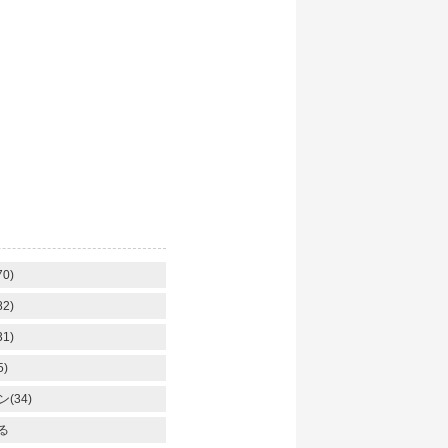
】
0)
2)
1)
)
(34)
る