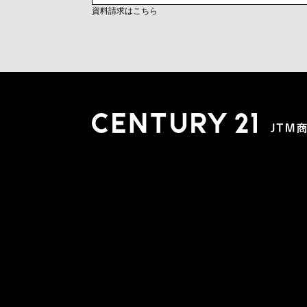
資料請求はこちら
木更津店
〒292-0804 千葉県木更津市文京４丁目１－２０
0438-38-5280
営業時間:10:00-19:00 定休日：水曜日
市原店
〒290-0056 千葉県市原市五井2448-6 パスティーク五
0436-26-4712
営業時間:10:00-19:00 定休日：水曜日
会社概要
スタッフ紹介