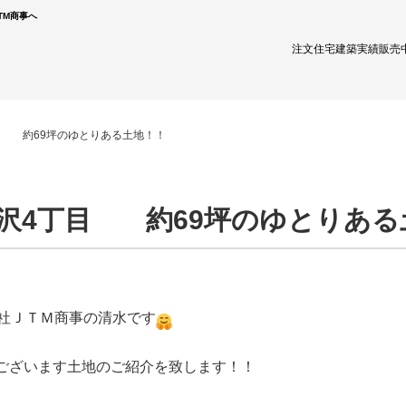
TM商事へ
注文住宅
建築実績
販売
目 約69坪のゆとりある土地！！
沢4丁目 約69坪のゆとりある
式会社ＪＴＭ商事の清水です
ございます土地のご紹介を致します！！