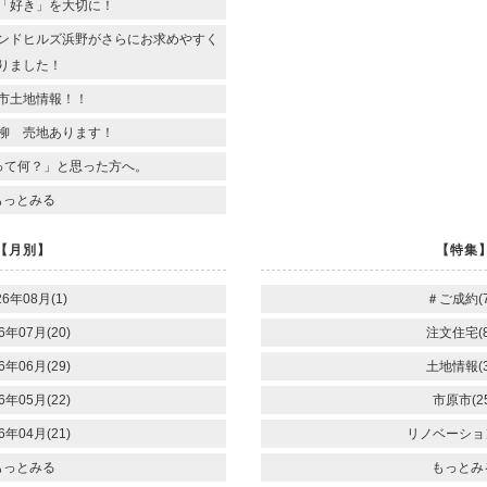
「好き」を大切に！
ンドヒルズ浜野がさらにお求めやすく
りました！
市土地情報！！
柳 売地あります！
って何？」と思った方へ。
もっとみる
【月別】
【特集
26年08月(1)
＃ご成約(7
6年07月(20)
注文住宅(8
6年06月(29)
土地情報(3
6年05月(22)
市原市(25
6年04月(21)
リノベーション
もっとみる
もっとみ