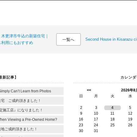
！木更津市牛込の新築住宅｜
Second House in Kisarazu cit
一覧へ
ス利用にもおすすめ
最新記事】
カレンダ
<<
2026年8
Simply Can’t Learn from Photos
日
月
火
水
住宅 ご成約頂きました！
2
3
4
5
定施工店』になりました！
9
10
11
12
16
17
18
19
When Viewing a Pre-Owned Home?
23
24
25
26
売地ご成約頂きました！
30
31