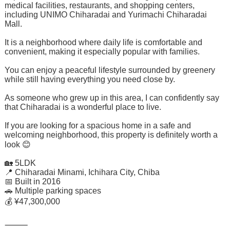
medical facilities, restaurants, and shopping centers,
including UNIMO Chiharadai and Yurimachi Chiharadai
Mall.
It is a neighborhood where daily life is comfortable and
convenient, making it especially popular with families.
You can enjoy a peaceful lifestyle surrounded by greenery
while still having everything you need close by.
As someone who grew up in this area, I can confidently say
that Chiharadai is a wonderful place to live.
If you are looking for a spacious home in a safe and
welcoming neighborhood, this property is definitely worth a
look 😊
🏡 5LDK
📍 Chiharadai Minami, Ichihara City, Chiba
📅 Built in 2016
🚗 Multiple parking spaces
💰 ¥47,300,000
⸻