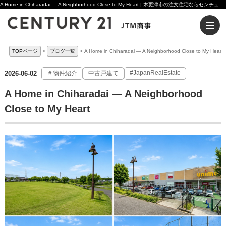
A Home in Chiharadai — A Neighborhood Close to My Heart | 木更津市の注文住宅ならセンチュリー21JTM商事へ
TOPページ
ブログ一覧
A Home in Chiharadai — A Neighborhood Close to My Heart
#JapanRealEstate
2026-06-02
＃物件紹介
中古戸建て
A Home in Chiharadai — A Neighborhood
Close to My Heart