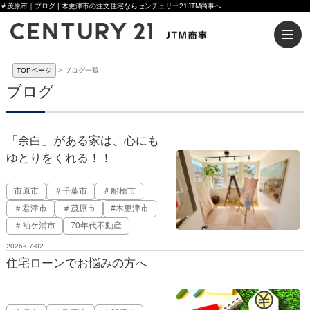
＃茂原市｜ブログ | 木更津市の注文住宅ならセンチュリー21JTM商事へ
TOPページ
ブログ一覧
ブログ
「余白」がある家は、心にも
ゆとりをくれる！！
市原市
＃千葉市
＃船橋市
＃君津市
＃茂原市
#木更津市
＃袖ケ浦市
70年代不動産
2026-07-02
住宅ローンでお悩みの方へ