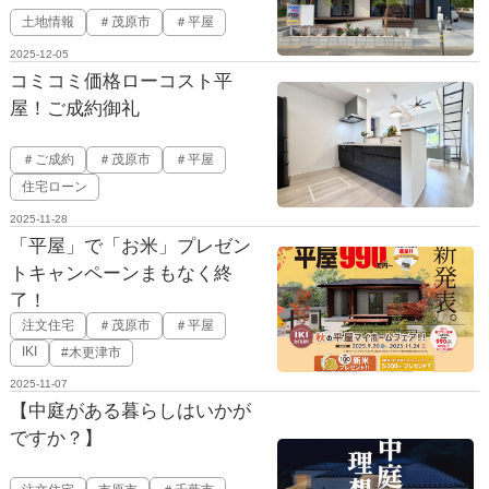
土地情報
＃茂原市
＃平屋
2025-12-05
コミコミ価格ローコスト平
屋！ご成約御礼
＃ご成約
＃茂原市
＃平屋
住宅ローン
2025-11-28
「平屋」で「お米」プレゼン
トキャンペーンまもなく終
了！
注文住宅
＃茂原市
＃平屋
IKI
#木更津市
2025-11-07
【中庭がある暮らしはいかが
ですか？】