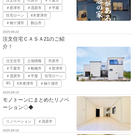
注文住宅
市原市
＃千葉市
＃君津市
＃茂原市
＃平屋
住宅ローン
#木更津市
＃袖ケ浦市
館山市
2025-09-22
注文住宅ＣＡＳＡ21のご紹
介！
注文住宅
土地情報
市原市
＃千葉市
＃船橋市
＃君津市
＃茂原市
＃平屋
住宅ローン
IKI
#木更津市
＃袖ケ浦市
2025-09-15
モノトーンにまとめたリノベ
ーション◇◆
リノベーション
＃茂原市
2025-08-16