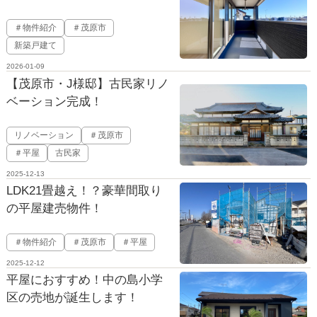
＃物件紹介
＃茂原市
新築戸建て
2026-01-09
【茂原市・J様邸】古民家リノ
ベーション完成！
リノベーション
＃茂原市
＃平屋
古民家
2025-12-13
LDK21畳越え！？豪華間取り
の平屋建売物件！
＃物件紹介
＃茂原市
＃平屋
2025-12-12
平屋におすすめ！中の島小学
区の売地が誕生します！