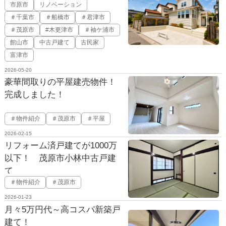
市原市
リノベーション
＃千葉市
＃船橋市
＃君津市
＃茂原市
#木更津市
＃袖ケ浦市
館山市
中古戸建て
古民家
富津市
2026-05-20
豪華間取りの平屋建売物件！
完成しました！
＃物件紹介
＃茂原市
＃平屋
2026-02-15
リフォーム済戸建てが1000万
以下！ 茂原市小林中古戸建
て
＃物件紹介
＃茂原市
2026-01-23
月々5万円代～高コスパ新築戸
建て！