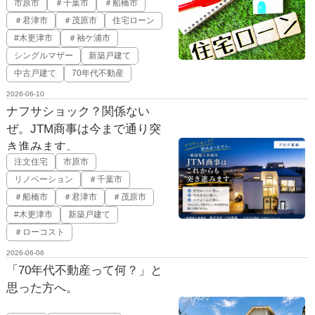
市原市
＃千葉市
＃船橋市
＃君津市
＃茂原市
住宅ローン
#木更津市
＃袖ケ浦市
シングルマザー
新築戸建て
中古戸建て
70年代不動産
2026-06-10
ナフサショック？関係ない
ぜ。JTM商事は今まで通り突
き進みます。
注文住宅
市原市
リノベーション
＃千葉市
＃船橋市
＃君津市
＃茂原市
#木更津市
新築戸建て
＃ローコスト
2026-06-06
「70年代不動産って何？」と
思った方へ。