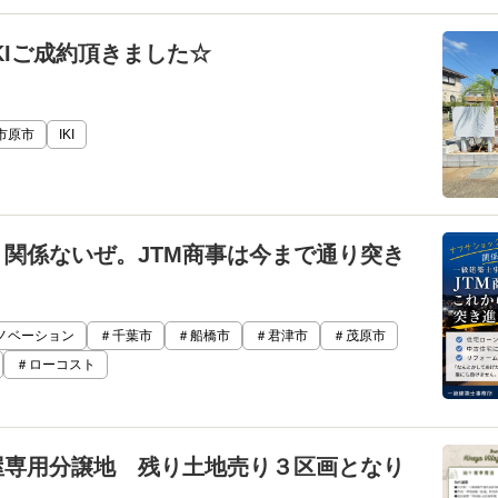
KIご成約頂きました☆
市原市
IKI
関係ないぜ。JTM商事は今まで通り突き
ノベーション
＃千葉市
＃船橋市
＃君津市
＃茂原市
＃ローコスト
屋専用分譲地 残り土地売り３区画となり