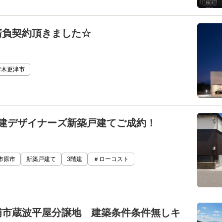
請負契約頂きました☆
#木更津市
階建デザイナーズ新築戸建てご成約！
市原市
新築戸建て
3階建
＃ローコスト
浦市蔵波平屋分譲地 建築条件条件無しキ