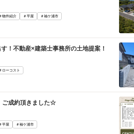
＃物件紹介
＃平屋
＃袖ケ浦市
出す！不動産×建築士事務所の土地提案！
＃ローコスト
蔵波 ご成約頂きました☆
＃平屋
＃袖ケ浦市