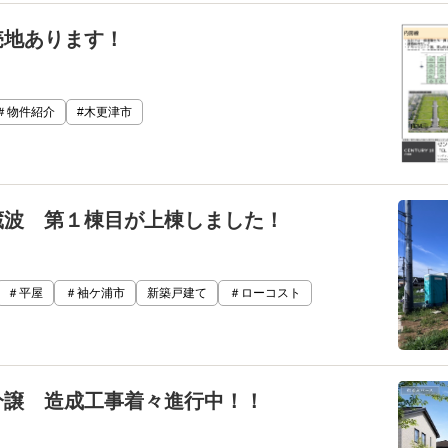
売地あります！
＃物件紹介
#木更津市
蔵波 第１棟目が上棟しました！
＃平屋
＃袖ケ浦市
新築戸建て
＃ローコスト
分譲 造成工事着々進行中！！