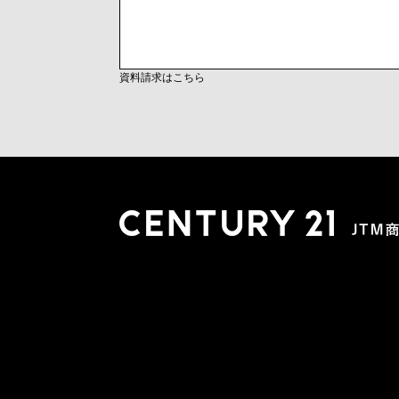
資料請求はこちら
木更津店
〒292-0804 千葉県木更津市文京４丁目１－２０
0438-38-5280
営業時間:10:00-19:00 定休日：水曜日
市原店
〒290-0056 千葉県市原市五井2448-6 パスティーク五
0436-26-4712
営業時間:10:00-19:00 定休日：水曜日
会社概要
スタッフ紹介