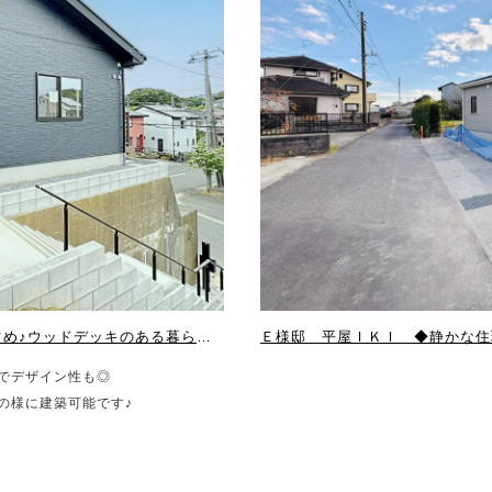
K様邸 平家IKI ◆高台からの景色を独り占め♪ウッドデッキのある暮らし◆
Ｅ様邸 平屋ＩＫＩ ◆静かな住
でデザイン性も◎
の様に建築可能です♪