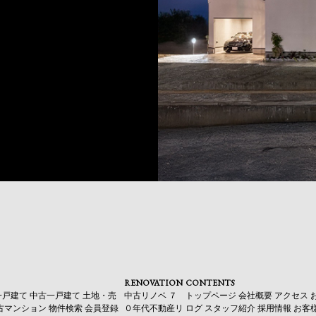
RENOVATION
CONTENTS
一戸建て
中古一戸建て
土地・売
中古リノベ
７
トップページ
会社概要
アクセス
古マンション
物件検索
会員登録
０年代不動産リ
ログ
スタッフ紹介
採用情報
お客