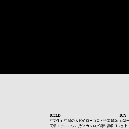
BUILD
BUY
注文住宅
中庭のある家
ローコスト平屋
建築
新築
実績
モデルハウス見学
カタログ資料請求
住
地
中