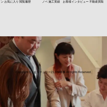
イン
お気に入り
閲覧履歴
ノベ
施工実績
お客様インタビュー
不動産買取
Copyright (C) センチュリー21JTM商事 All rights Reserved.