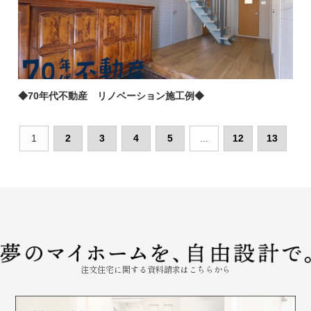
◆70年代不動産 リノベーション施工例◆
1
2
3
4
5
...
12
13
注文住宅に関する資料請求はこちらから