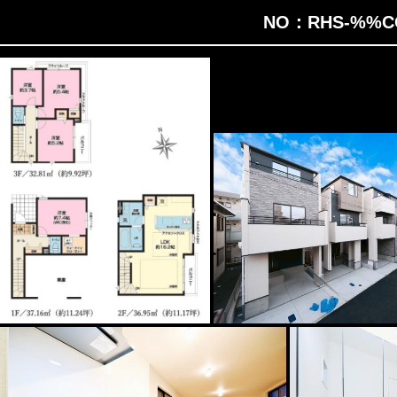
NO：RHS-%%