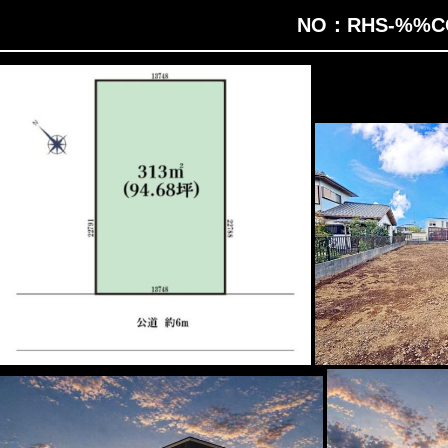
NO：RHS-%%