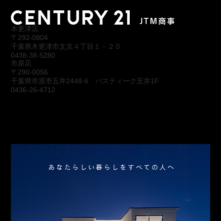
木更津店
〒292-0804
千葉県木更津市文京４丁目１－２０
0438-38-5280
市原店
〒290-0056
千葉県市原市五井2448-6 パスティーク五井1F
0436-26-4712
会社概要
アクセス
スタッフ紹介
お問合わせ