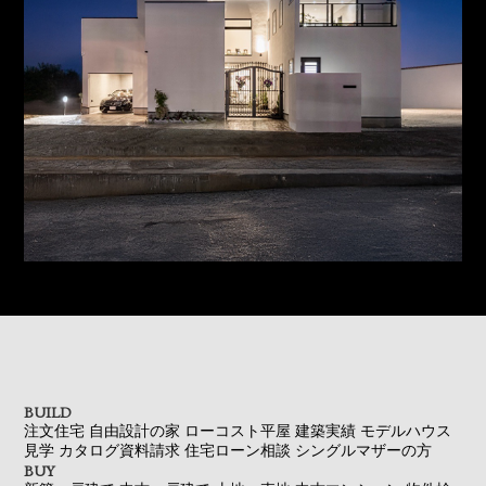
BUILD
注文住宅
自由設計の家
ローコスト平屋
建築実績
モデルハウス
見学
カタログ資料請求
住宅ローン相談
シングルマザーの方
BUY