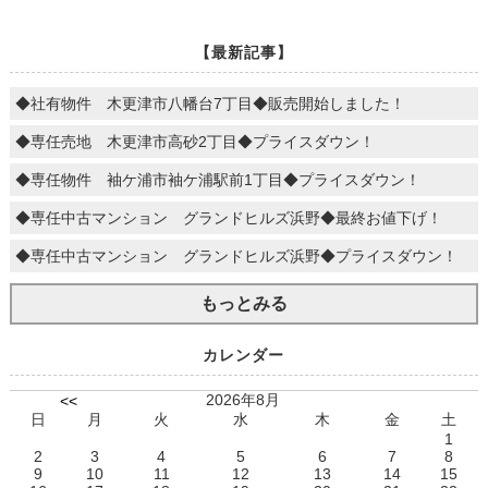
【最新記事】
◆社有物件 木更津市八幡台7丁目◆販売開始しました！
◆専任売地 木更津市高砂2丁目◆プライスダウン！
◆専任物件 袖ケ浦市袖ケ浦駅前1丁目◆プライスダウン！
◆専任中古マンション グランドヒルズ浜野◆最終お値下げ！
◆専任中古マンション グランドヒルズ浜野◆プライスダウン！
もっとみる
カレンダー
2026年8月
<<
日
月
火
水
木
金
土
1
2
3
4
5
6
7
8
9
10
11
12
13
14
15