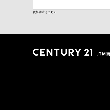
資料請求はこちら
木更津店
〒292-0804 千葉県木更津市文京４丁目１－２０
0438-38-5280
営業時間:10:00-19:00 定休日：水曜日
市原店
〒290-0056 千葉県市原市五井2448-6 パスティーク五
0436-26-4712
営業時間:10:00-19:00 定休日：水曜日
会社概要
スタッフ紹介