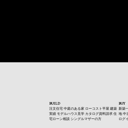
BUILD
BUY
注文住宅
中庭のある家
ローコスト平屋
建築
新築
実績
モデルハウス見学
カタログ資料請求
住
地
中
宅ローン相談
シングルマザーの方
ログ