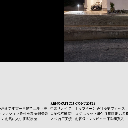
RENOVATION
CONTENTS
一戸建て
中古一戸建て
土地・売
中古リノベ
７
トップページ
会社概要
アクセス
古マンション
物件検索
会員登録
０年代不動産リ
ログ
スタッフ紹介
採用情報
お客
イン
お気に入り
閲覧履歴
ノベ
施工実績
お客様インタビュー
不動産買取