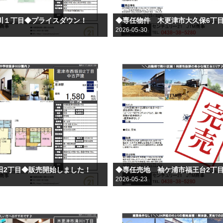
川１丁目◆プライスダウン！
◆専任物件 木更津市大久保6丁
2026-05-30
田2丁目◆販売開始しました！
◆専任売地 袖ケ浦市福王台2丁
2026-05-23