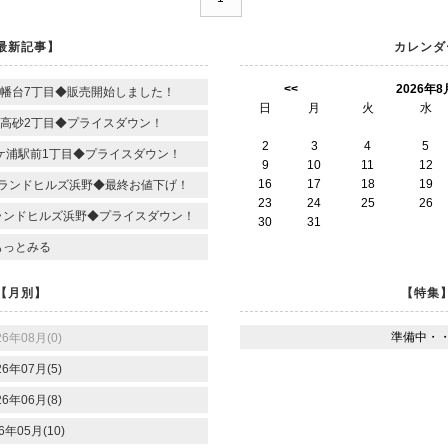
最新記事】
カレンダ
<<
2026年8
幡台7丁目◆販売開始しました！
日
月
火
水
高砂2丁目◆プライスダウン！
2
3
4
5
ケ浦駅前1丁目◆プライスダウン！
9
10
11
12
16
17
18
19
ランドヒルズ浜野◆最終お値下げ！
23
24
25
26
ランドヒルズ浜野◆プライスダウン！
30
31
もっとみる
【月別】
【特集
準備中・
26年08月(0)
26年07月(5)
26年06月(8)
6年05月(10)