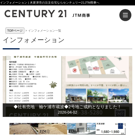
インフォメーション | 木更津市の注文住宅ならセンチュリー21JTM商事へ
TOPページ
インフォメーション一覧
インフォメーション
◆社有売地 袖ケ浦市蔵波◆2号地ご成約となりました！
2026-04-02