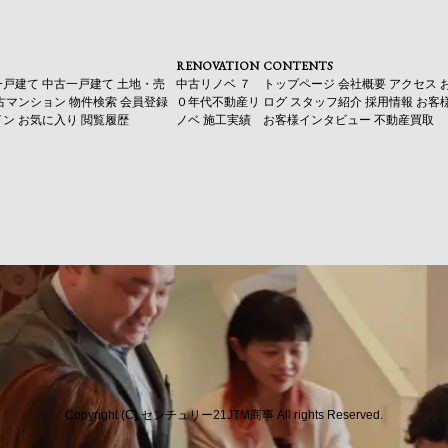
RENOVATION
CONTENTS
一戸建て
中古一戸建て
土地・売
中古リノベ
７
トップページ
会社概要
アクセス
古マンション
物件検索
会員登録
０年代不動産リ
ログ
スタッフ紹介
採用情報
お客
イン
お気に入り
閲覧履歴
ノベ
施工実績
お客様インタビュー
不動産買取
Copyright (C) センチュリー21JTM商事 All rights Reserved.