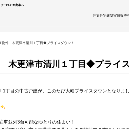
ー21JTM商事へ
注文住宅
建築実績
販売
任物件 木更津市清川１丁目◆プライスダウン！
件 木更津市清川１丁目◆プライ
川1丁目の中古戸建が、このたび大幅プライスダウンとなりま
円
、駐車並列3台可能なゆとりの住まい！