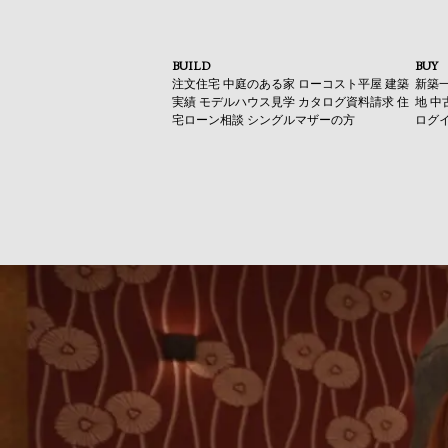
BUILD
BUY
注文住宅
中庭のある家
ローコスト平屋
建築
新築
実績
モデルハウス見学
カタログ資料請求
住
地
中
宅ローン相談
シングルマザーの方
ログ