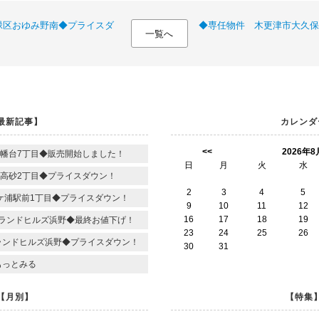
緑区おゆみ野南◆プライスダ
◆専任物件 木更津市大久保
一覧へ
最新記事】
カレンダ
<<
2026年8
幡台7丁目◆販売開始しました！
日
月
火
水
高砂2丁目◆プライスダウン！
2
3
4
5
ケ浦駅前1丁目◆プライスダウン！
9
10
11
12
16
17
18
19
ランドヒルズ浜野◆最終お値下げ！
23
24
25
26
ランドヒルズ浜野◆プライスダウン！
30
31
もっとみる
【月別】
【特集