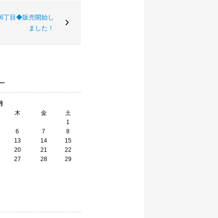
6丁目◆販売開始し
ました！
ー
月
木
金
土
1
6
7
8
13
14
15
20
21
22
27
28
29
】