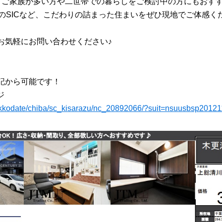
で、ご家族が多い方や二世帯での暮らしをご検討中の方にもおす
量のSICなど、こだわりの詰まった住まいをぜひ現地でご体感く
お気軽にお問い合わせください♪
記から可能です！
ジ
oikkodate/chiba/sc_kisarazu/nc_20892066/?suit=nsuusbsp2012