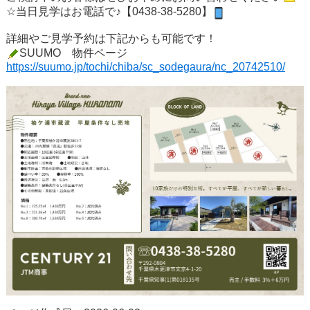
☆当日見学はお電話で♪【0438-38-5280】
詳細やご見学予約は下記からも可能です！
SUUMO 物件ページ
https://suumo.jp/tochi/chiba/sc_sodegaura/nc_20742510/