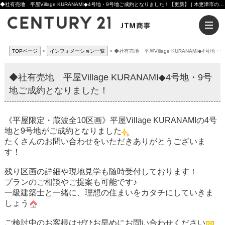
◆社有売地 平屋Village KURANAMI◆4号地・9号地ご成約となりました！【更新】 | 木更津市の注文住宅ならセンチュリー21JTM商事へ
TOPページ
インフォメーション一覧
◆社有売地 平屋Village KURANAMI◆4号
◆社有売地 平屋Village KURANAMI◆4号地・9号
地ご成約となりました！
《平屋限定・蔵波全10区画》平屋Village KURANAMIの4号
地と9号地がご成約となりました
たくさんのお問い合わせをいただきありがとうございま
す！
残り区画の詳細や現地見学も随時受付しております！
プランのご相談やご提案も可能です♪
一級建築士と一緒に、理想の住まいをカタチにしていきま
しょう
ご検討中のお客様はぜひお早めにお問い合わせください