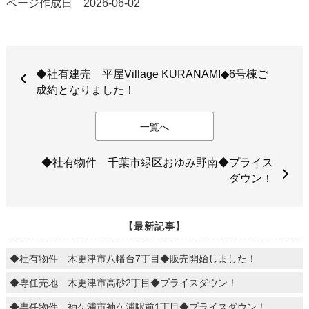
ページ作成日 2026-06-02
◆社有建売 平屋Village KURANAMI◆6号棟ご
成約となりました！
一覧へ
◆社有物件 千葉市緑区おゆみ野南◆プライス
ダウン！
【最新記事】
◆社有物件 木更津市八幡台7丁目◆販売開始しました！
◆専任売地 木更津市高砂2丁目◆プライスダウン！
◆専任物件 袖ケ浦市袖ケ浦駅前1丁目◆プライスダウン！