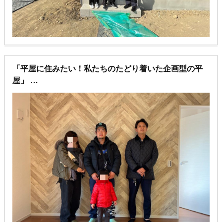
「平屋に住みたい！私たちのたどり着いた企画型の平
屋」
建売の購入を、検討していた私たちにとって「平屋」
はとてもハードルが高いものでした。
建売では、平屋の物件はとても少なく金額も高いもの
だと思っていました。
そんな中、提案された企画型の平屋で内装にこだわっ
て自分たちで平屋を作ることができることを知りコレ
しかない！と思いました
子供達が駆け回れる広さ、
平屋だからこそできる家の中に段差のない暮らし
子供達も安心して駆け回れることができて本当に嬉し