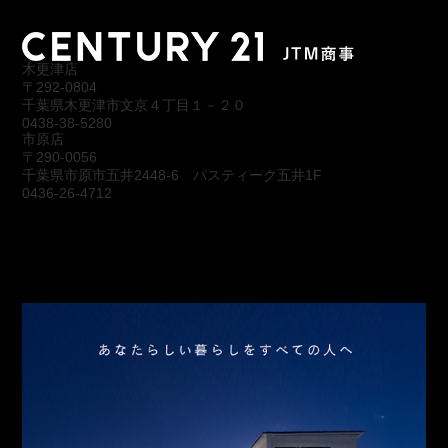
木更津店
〒292-0804
千葉県木更津市文京４丁目１－２０
0438-38-5280
市原店
〒290-0056
千葉県市原市五井2448-6 パスティーク五井1F
0436-26-4712
会社概要
アクセス
スタッフ紹介
お問合わせ