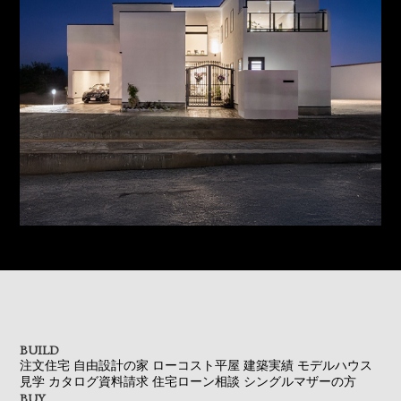
BUILD
注文住宅
自由設計の家
ローコスト平屋
建築実績
モデルハウス
見学
カタログ資料請求
住宅ローン相談
シングルマザーの方
BUY