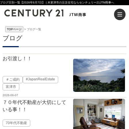
ブログ日別一覧【2026年6月7日】 | 木更津市の注文住宅ならセンチュリー21JTM商事へ
TOPページ
ブログ一覧
ブログ
お引渡し！！
#JapanRealEstate
＃ご成約
富津市
2026-06-07
７０年代不動産が大切にして
いる事！！
70年代不動産