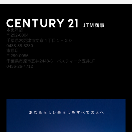
木更津店
〒292-0804
千葉県木更津市文京４丁目１－２０
0438-38-5280
市原店
〒290-0056
千葉県市原市五井2448-6 パスティーク五井1F
0436-26-4712
会社概要
アクセス
スタッフ紹介
お問合わせ