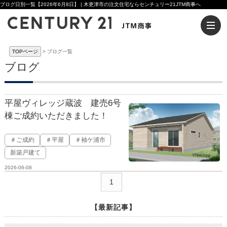
ブログ日別一覧【2026年6月8日】 | 木更津市の注文住宅ならセンチュリー21JTM商事へ
TOPページ
ブログ一覧
ブログ
平屋ヴィレッジ蔵波 建売6号
棟ご成約いただきました！
＃ご成約
＃平屋
＃袖ケ浦市
新築戸建て
2026-06-08
1
【最新記事】