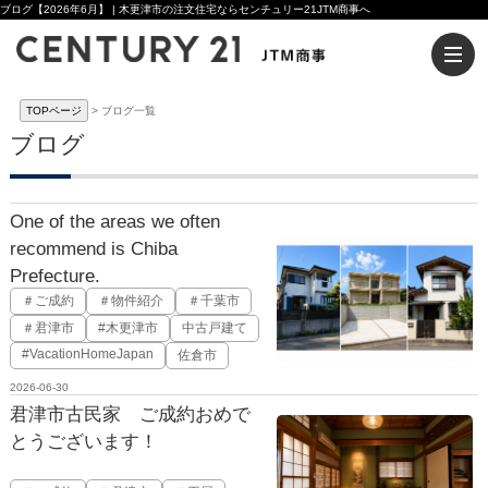
ブログ【2026年6月】 | 木更津市の注文住宅ならセンチュリー21JTM商事へ
TOPページ
ブログ一覧
ブログ
One of the areas we often
recommend is Chiba
Prefecture.
＃ご成約
＃物件紹介
＃千葉市
＃君津市
#木更津市
中古戸建て
#VacationHomeJapan
佐倉市
2026-06-30
君津市古民家 ご成約おめで
とうございます！