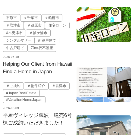
市原市
＃千葉市
＃船橋市
＃君津市
＃茂原市
住宅ローン
#木更津市
＃袖ケ浦市
シングルマザー
新築戸建て
中古戸建て
70年代不動産
2026-06-10
Helping Our Client from Hawaii
Find a Home in Japan
＃ご成約
＃物件紹介
＃君津市
#JapanRealEstate
#VacationHomeJapan
2026-06-09
平屋ヴィレッジ蔵波 建売6号
棟ご成約いただきました！