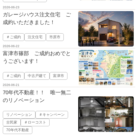
2026-06-23
ガレージハウス注文住宅 ご
成約いただきました！
＃ご成約
注文住宅
市原市
2026-06-22
富津市篠部 ご成約おめでと
うございます！
＃ご成約
中古戸建て
富津市
2026-06-21
70年代不動産！！ 唯一無二
のリノベーション
リノベーション
＃キャンペーン
古民家
＃ローコスト
70年代不動産