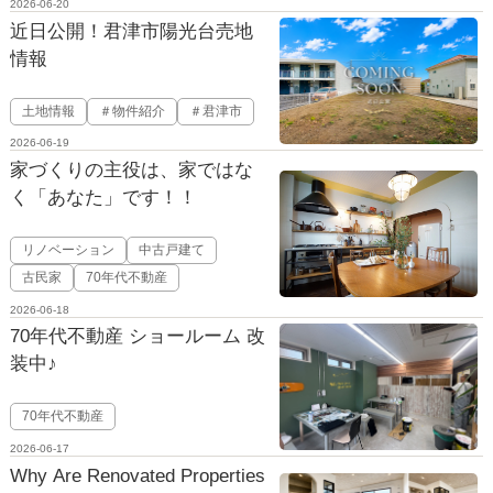
2026-06-20
近日公開！君津市陽光台売地
情報
土地情報
＃物件紹介
＃君津市
2026-06-19
家づくりの主役は、家ではな
く「あなた」です！！
リノベーション
中古戸建て
古民家
70年代不動産
2026-06-18
70年代不動産 ショールーム 改
装中♪
70年代不動産
2026-06-17
Why Are Renovated Properties