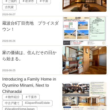
＃ご成約
＃君津市
＃平屋
古民家
2026-06-27
蔵波台6丁目売地 プライスダ
ウン！
2026-06-26
家の価値は、住んだその日か
ら始まる。
2026-06-25
Introducing a Family Home in
Oyumino Minami, Next to
Chiharadai
＃物件紹介
＃千葉市
#JapanRealEstate
中古戸建て
#VacationHomeJapan