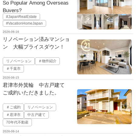
So Popular Among Overseas
Buyers?
#JapanRealEstate
#VacationHomeJapan
2026-06-16
リノベーション済みマンショ
ン 大幅プライスダウン！
リノベーション
＃物件紹介
＃千葉市
2026-06-15
君津市外箕輪 中古戸建て
ご成約いただきました。
＃ご成約
リノベーション
＃君津市
中古戸建て
70年代不動産
2026-06-14