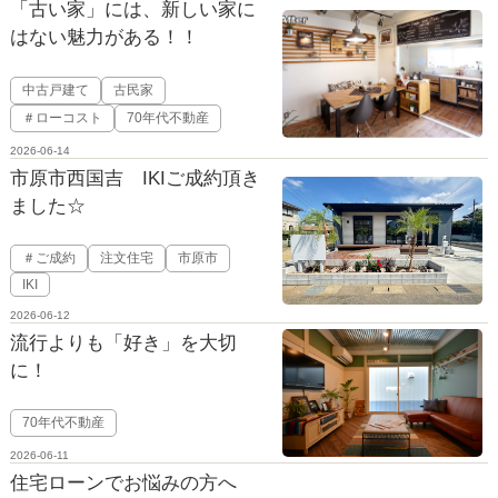
「古い家」には、新しい家に
はない魅力がある！！
中古戸建て
古民家
＃ローコスト
70年代不動産
2026-06-14
市原市西国吉 IKIご成約頂き
ました☆
＃ご成約
注文住宅
市原市
IKI
2026-06-12
流行よりも「好き」を大切
に！
70年代不動産
2026-06-11
住宅ローンでお悩みの方へ