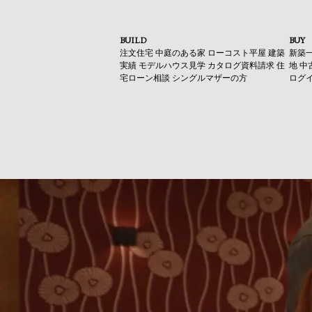
BUILD
BUY
注文住宅
中庭のある家
ローコスト平屋
建築
新築
実績
モデルハウス見学
カタログ資料請求
住
地
中
宅ローン相談
シングルマザーの方
ログ