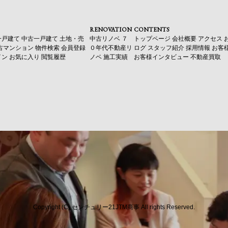
RENOVATION
CONTENTS
一戸建て
中古一戸建て
土地・売
中古リノベ
７
トップページ
会社概要
アクセス
古マンション
物件検索
会員登録
０年代不動産リ
ログ
スタッフ紹介
採用情報
お客
イン
お気に入り
閲覧履歴
ノベ
施工実績
お客様インタビュー
不動産買取
Copyright (C) センチュリー21JTM商事 All rights Reserved.