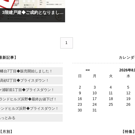
◆専任物件 市原市五井 3階建戸建◆ご成約となりました！
1
最新記事】
カレンダ
<<
2026年8
幡台7丁目◆販売開始しました！
日
月
火
水
高砂2丁目◆プライスダウン！
2
3
4
5
ケ浦駅前1丁目◆プライスダウン！
9
10
11
12
16
17
18
19
ランドヒルズ浜野◆最終お値下げ！
23
24
25
26
ランドヒルズ浜野◆プライスダウン！
30
31
もっとみる
【月別】
【特集