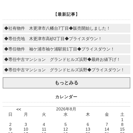
【最新記事】
◆社有物件 木更津市八幡台7丁目◆販売開始しました！
◆専任売地 木更津市高砂2丁目◆プライスダウン！
◆専任物件 袖ケ浦市袖ケ浦駅前1丁目◆プライスダウン！
◆専任中古マンション グランドヒルズ浜野◆最終お値下げ！
◆専任中古マンション グランドヒルズ浜野◆プライスダウン！
もっとみる
カレンダー
2026年8月
<<
日
月
火
水
木
金
土
1
2
3
4
5
6
7
8
9
10
11
12
13
14
15