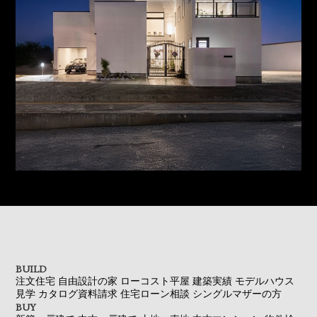
BUILD
注文住宅
自由設計の家
ローコスト平屋
建築実績
モデルハウス
見学
カタログ資料請求
住宅ローン相談
シングルマザーの方
BUY