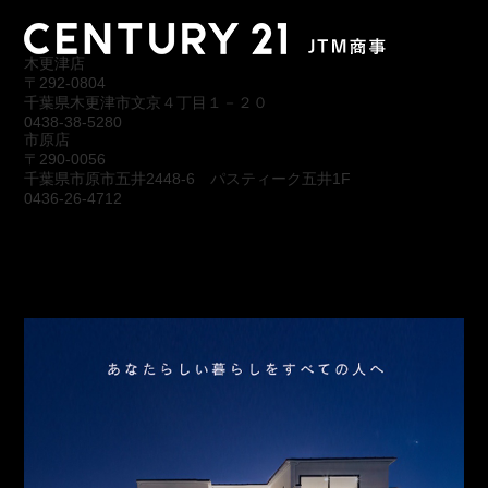
木更津店
〒292-0804
千葉県木更津市文京４丁目１－２０
0438-38-5280
市原店
〒290-0056
千葉県市原市五井2448-6 パスティーク五井1F
0436-26-4712
会社概要
アクセス
スタッフ紹介
お問合わせ