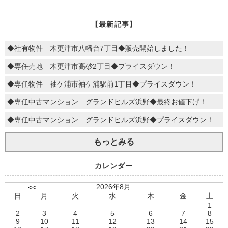
【最新記事】
◆社有物件 木更津市八幡台7丁目◆販売開始しました！
◆専任売地 木更津市高砂2丁目◆プライスダウン！
◆専任物件 袖ケ浦市袖ケ浦駅前1丁目◆プライスダウン！
◆専任中古マンション グランドヒルズ浜野◆最終お値下げ！
◆専任中古マンション グランドヒルズ浜野◆プライスダウン！
もっとみる
カレンダー
2026年8月
<<
日
月
火
水
木
金
土
1
2
3
4
5
6
7
8
9
10
11
12
13
14
15