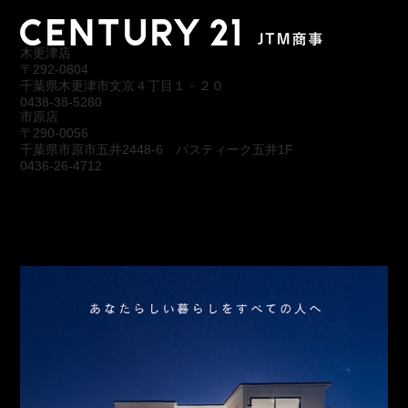
木更津店
〒292-0804
千葉県木更津市文京４丁目１－２０
0438-38-5280
市原店
〒290-0056
千葉県市原市五井2448-6 パスティーク五井1F
0436-26-4712
会社概要
アクセス
スタッフ紹介
お問合わせ