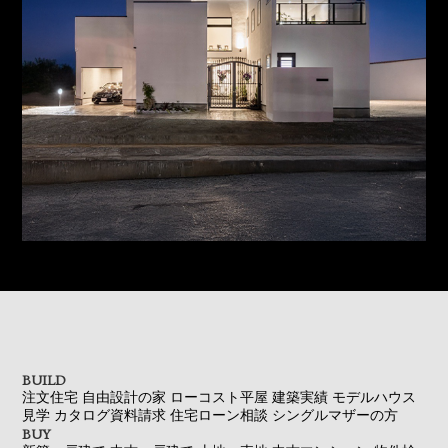
BUILD
注文住宅
自由設計の家
ローコスト平屋
建築実績
モデルハウス
見学
カタログ資料請求
住宅ローン相談
シングルマザーの方
BUY