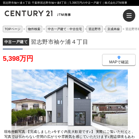
習志野市袖ケ浦４丁目 千葉県習志野市袖ケ浦4丁目｜5,398万円の中古一戸建て｜株式会社JTM商事
TOPページ
物件検索
中古一戸建て・中古住宅
習志野市
京成本線
習志野市
習志野市袖ケ浦４丁目
中古一戸建て
5,398万円
MAPで確認
現地外観写真 【完成しました♪今すぐ内見大歓迎です♪】 実際にご覧いただくと、
写真では伝わらない空間の広がりや雰囲気を感じていただけます♪周辺環境もあわ