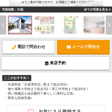
せてご案内可能ですので、お気軽にご連絡ください！
写真枚数：33枚
全ての写真を見る
電話で問合わせ
メールで問合せ
来店予約
ここがおすすめ！
・京成本線『京成津田沼』駅まで徒歩20分♪
・袖ケ浦東小学校まで徒歩3分！第三中学校まで徒歩6分！
・買い物施設も徒歩圏内で暮らしに便利な立地♪
・豊富な収納完備♪