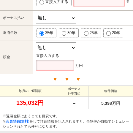
直接入力する
％
ボーナス払い
返済年数
35年
30年
25年
20年
直接入力する
頭金
万円
ボーナス
毎月のご返済額
物件価格
(×年2回)
135,032円
－
5,398万円
※返済金額はあくまでも目安です。
※
会員登録(無料)
をして詳細情報を記入されますと、全物件が自動でシミュレー
ションされとても便利になります。