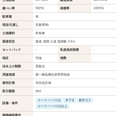
50(%)
100(%)
建ぺい率
容積率
駐車場
有
現況/引渡し
空家/即時
土地権利
所有権
接道状況
接道: 南西 公道 道路幅: 5.9ｍ
-
-
セットバック
私道負担面積
地目
宅地
地勢
法令上の制限
景観法
用途地域
第一種低層住居専用地域
都市計画
市街化区域
取引態様
仲介
カースペース2台
本下水
都市ガス
設備・条件
カースペース2台以上
建築確認番号