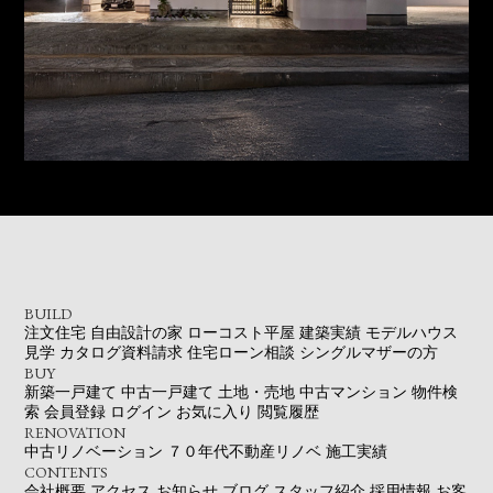
BUILD
注文住宅
自由設計の家
ローコスト平屋
建築実績
モデルハウス
見学
カタログ資料請求
住宅ローン相談
シングルマザーの方
BUY
新築一戸建て
中古一戸建て
土地・売地
中古マンション
物件検
索
会員登録
ログイン
お気に入り
閲覧履歴
RENOVATION
中古リノベーション
７０年代不動産リノベ
施工実績
CONTENTS
会社概要
アクセス
お知らせ
ブログ
スタッフ紹介
採用情報
お客