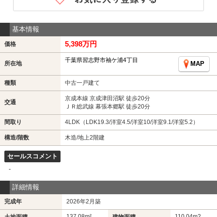
基本情報
5,398万円
価格
千葉県習志野市袖ケ浦4丁目
所在地
MAP
種類
中古一戸建て
京成本線 京成津田沼駅 徒歩20分
交通
ＪＲ総武線 幕張本郷駅 徒歩20分
間取り
4LDK（LDK19.3/洋室4.5/洋室10/洋室9.1/洋室5.2）
構造/階数
木造/地上2階建
セールスコメント
-
詳細情報
完成年
2026年2月築
137.08m²
110.04m
2
土地面積
建物面積