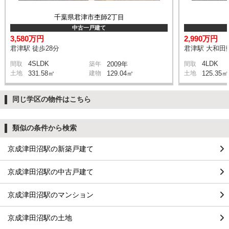
千葉県君津市杢師2丁目
中古一戸建て
3,580万円
2,990万円
君津駅 徒歩28分
君津駅 大和田郵
4SLDK
4LDK
間取
築年
2009年
間取
土地
331.58㎡
建物
129.04㎡
土地
125.35㎡
同じ学区の物件はこちら
類似の条件から検索
京成津田沼駅の新築戸建て
京成津田沼駅の中古戸建て
京成津田沼駅のマンション
京成津田沼駅の土地