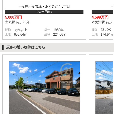
千葉県千葉市緑区あすみが丘5丁目
中古一戸建て
5,880万円
4,599万円
土気駅 徒歩22分
木更津駅 徒歩1
4SLDK
間取
それ以上
築年
1989年
間取
土地
659.64㎡
建物
224.06㎡
土地
174.94㎡
広さの近い物件はこちら