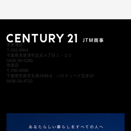
木更津店
〒292-0804
千葉県木更津市文京４丁目１－２０
0438-38-5280
市原店
〒290-0056
千葉県市原市五井2448-6 パスティーク五井1F
0436-26-4712
会社概要
アクセス
スタッフ紹介
お問合わせ