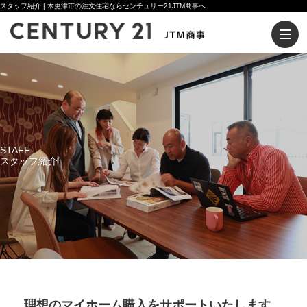
スタッフ紹介 | 木更津市の注文住宅ならセンチュリー21JTM商事へ
STAFF
スタッフ紹介
理想のマイホーム購入をサポートいたします。
サトウ オサム
ヒラバヤシ キヨヒサ