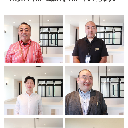
佐藤 修
平林 清久
設計部 部長 1級建築士
業務推進室 部長
シノハラ ケイイチ
カトウ ヒデヨシ
篠原 圭市
加藤 秀欣
営業2課 営業 ホームアドバイザー
営業2課 営業 ホームアドバイザー
スギモト ノリカ
イシイ イクコ
杉本 紀香
石井 郁子
業務推進室 サポートスタッフ