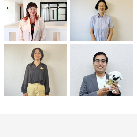
ブリ チチガ
シミズダイチ
布日 其其格
清水大智
海外事業部
営業