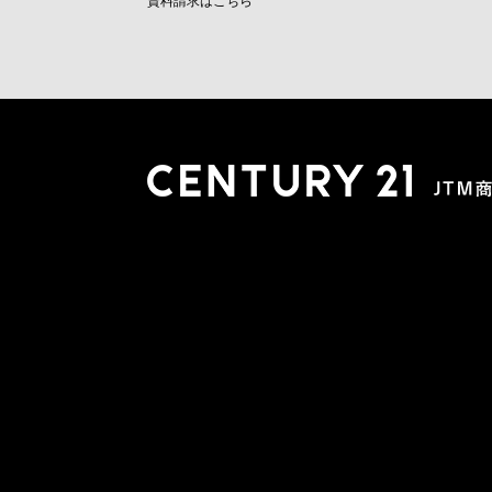
資料請求はこちら
木更津店
〒292-0804 千葉県木更津市文京４丁目１－２０
0438-38-5280
営業時間:10:00-19:00 定休日：水曜日
市原店
〒290-0056 千葉県市原市五井2448-6 パスティーク五
0436-26-4712
営業時間:10:00-19:00 定休日：水曜日
会社概要
スタッフ紹介