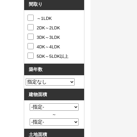
間取り
～1LDK
2DK～2LDK
3DK～3LDK
4DK～4LDK
5DK～5LDK以上
築年数
建物面積
～
土地面積