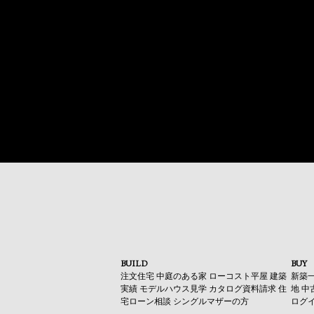
BUILD
BUY
注文住宅
中庭のある家
ローコスト平屋
建築
新築
実績
モデルハウス見学
カタログ資料請求
住
地
中
宅ローン相談
シングルマザーの方
ログ