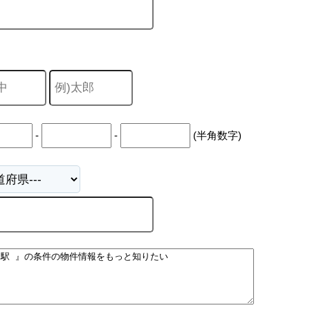
-
-
(半角数字)