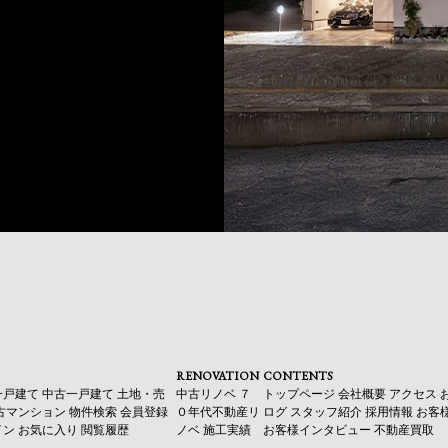
RENOVATION
CONTENTS
一戸建て
中古一戸建て
土地・売
中古リノベ
７
トップページ
会社概要
アクセス
古マンション
物件検索
会員登録
０年代不動産リ
ログ
スタッフ紹介
採用情報
お客
イン
お気に入り
閲覧履歴
ノベ
施工実績
お客様インタビュー
不動産買取