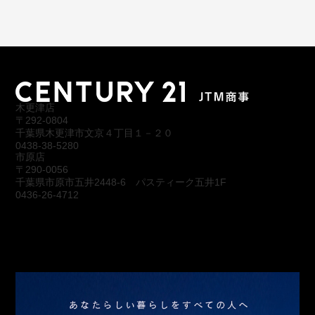
木更津店
〒292-0804
千葉県木更津市文京４丁目１－２０
0438-38-5280
市原店
〒290-0056
千葉県市原市五井2448-6 パスティーク五井1F
0436-26-4712
会社概要
アクセス
スタッフ紹介
お問合わせ