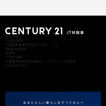
木更津店
〒292-0804
千葉県木更津市文京４丁目１－２０
0438-38-5280
市原店
〒290-0056
千葉県市原市五井2448-6 パスティーク五井1F
0436-26-4712
会社概要
アクセス
スタッフ紹介
お問合わせ