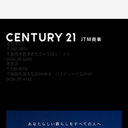
木更津店
〒292-0804
千葉県木更津市文京４丁目１－２０
0438-38-5280
市原店
〒290-0056
千葉県市原市五井2448-6 パスティーク五井1F
0436-26-4712
会社概要
アクセス
スタッフ紹介
お問合わせ