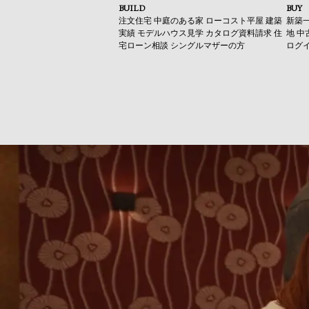
BUILD
BUY
注文住宅
中庭のある家
ローコスト平屋
建築
新築
実績
モデルハウス見学
カタログ資料請求
住
地
中
宅ローン相談
シングルマザーの方
ログ