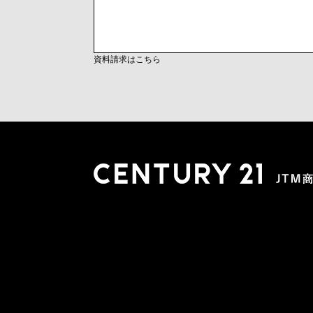
資料請求はこちら
木更津店
〒292-0804 千葉県木更津市文京４丁目１－２０
0438-38-5280
営業時間:10:00-19:00 定休日：水曜日
市原店
〒290-0056 千葉県市原市五井2448-6 パスティーク五
0436-26-4712
営業時間:10:00-19:00 定休日：水曜日
会社概要
スタッフ紹介