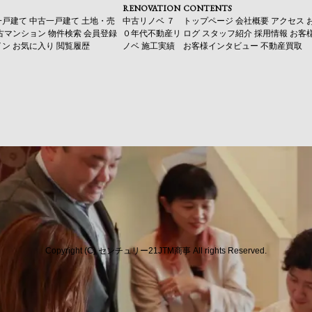
RENOVATION
CONTENTS
一戸建て
中古一戸建て
土地・売
中古リノベ
７
トップページ
会社概要
アクセス
古マンション
物件検索
会員登録
０年代不動産リ
ログ
スタッフ紹介
採用情報
お客
イン
お気に入り
閲覧履歴
ノベ
施工実績
お客様インタビュー
不動産買取
Copyright (C) センチュリー21JTM商事 All rights Reserved.