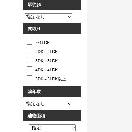
駅徒歩
間取り
～1LDK
2DK～2LDK
3DK～3LDK
4DK～4LDK
5DK～5LDK以上
築年数
建物面積