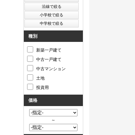
種別
新築一戸建て
中古一戸建て
中古マンション
土地
投資用
価格
～