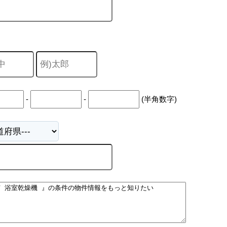
-
-
(半角数字)