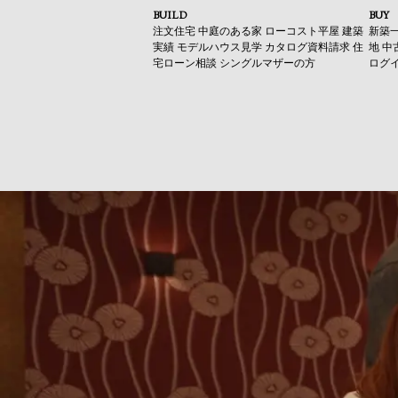
BUILD
BUY
注文住宅
中庭のある家
ローコスト平屋
建築
新築
実績
モデルハウス見学
カタログ資料請求
住
地
中
宅ローン相談
シングルマザーの方
ログ