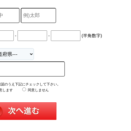
-
-
(半角数字)
確認のうえ下記にチェックして下さい。
意します
同意しません