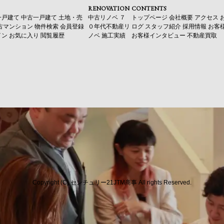
RENOVATION
CONTENTS
一戸建て
中古一戸建て
土地・売
中古リノベ
７
トップページ
会社概要
アクセス
古マンション
物件検索
会員登録
０年代不動産リ
ログ
スタッフ紹介
採用情報
お客
イン
お気に入り
閲覧履歴
ノベ
施工実績
お客様インタビュー
不動産買取
Copyright (C) センチュリー21JTM商事 All rights Reserved.