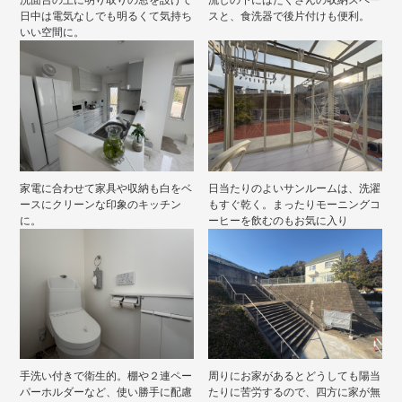
洗面台の上に明り取りの窓を設けて
流しの下にはたくさんの収納スペー
日中は電気なしでも明るくて気持ち
スと、食洗器で後片付けも便利。
いい空間に。
家電に合わせて家具や収納も白をベ
日当たりのよいサンルームは、洗濯
ースにクリーンな印象のキッチン
もすぐ乾く。まったりモーニングコ
に。
ーヒーを飲むのもお気に入り
手洗い付きで衛生的。棚や２連ペー
周りにお家があるとどうしても陽当
パーホルダーなど、使い勝手に配慮
たりに苦労するので、四方に家が無