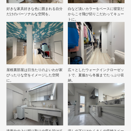
好きな家具好きな色に囲まれる自分
白など淡いカラーをベースに寝室だ
だけのパーソナルな空間を。
からこそ飛び切りこだわってキュー
トに。
屋根裏部屋は日当たりのよいわが家
広々としたウォークインクローゼッ
ぴったりな空をイメージした空間
トで、夏服から冬服までたっぷり収
に。
納。