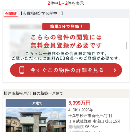
2
1～2
件中
件を表示
【会員様限定で公開中！】
会員限定
松戸市新松戸7丁目の新築一戸建て
5,399万円
一戸建て
4LDK / 2026年
千葉県松戸市新松戸7丁目
ＪＲ武蔵野線 南流山 徒歩15分
建物面積
96.96㎡