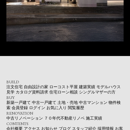
BUILD
注文住宅
自由設計の家
ローコスト平屋
建築実績
モデルハウス
見学
カタログ資料請求
住宅ローン相談
シングルマザーの方
BUY
新築一戸建て
中古一戸建て
土地・売地
中古マンション
物件検
索
会員登録
ログイン
お気に入り
閲覧履歴
RENOVATION
中古リノベーション
７０年代不動産リノベ
施工実績
CONTENTS
会社概要
アクセス
お知らせ
ブログ
スタッフ紹介
採用情報
お客