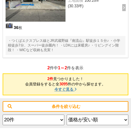
土地面積
100.25㎡
(30.33坪)
36
枚
・つくばエクスプレス線とJR武蔵野線『南流山』駅徒歩１５分♪ ・小学
校徒歩7分、スーパー徒歩圏内！ ・LDKには床暖房♪ ・リビングイン階
段！ ・WICなど収納も充実！
2
1～2
件中
件を表示
2件
見つかりました！
会員登録をすると全
3095
件の中から探せます。
今すぐ見る
条件を絞り込む