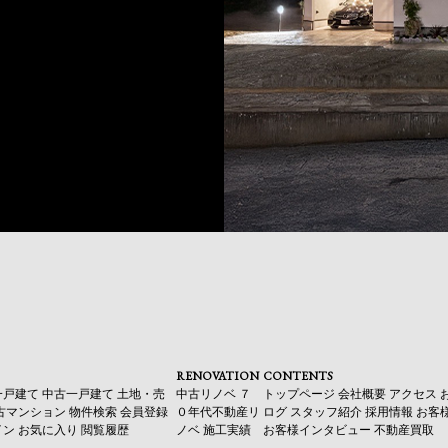
RENOVATION
CONTENTS
一戸建て
中古一戸建て
土地・売
中古リノベ
７
トップページ
会社概要
アクセス
古マンション
物件検索
会員登録
０年代不動産リ
ログ
スタッフ紹介
採用情報
お客
イン
お気に入り
閲覧履歴
ノベ
施工実績
お客様インタビュー
不動産買取