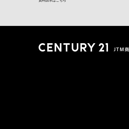
資料請求はこちら
木更津店
〒292-0804 千葉県木更津市文京４丁目１－２０
0438-38-5280
営業時間:10:00-19:00 定休日：水曜日
市原店
〒290-0056 千葉県市原市五井2448-6 パスティーク五
0436-26-4712
営業時間:10:00-19:00 定休日：水曜日
会社概要
スタッフ紹介