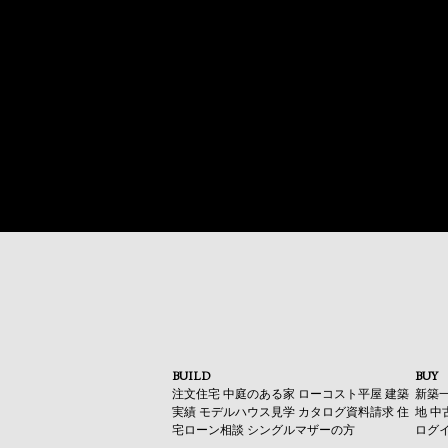
BUILD
BUY
注文住宅
中庭のある家
ローコスト平屋
建築
新築
実績
モデルハウス見学
カタログ資料請求
住
地
中
宅ローン相談
シングルマザーの方
ログ