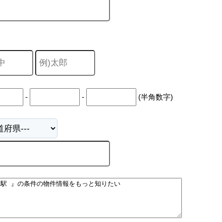
-
-
(半角数字)