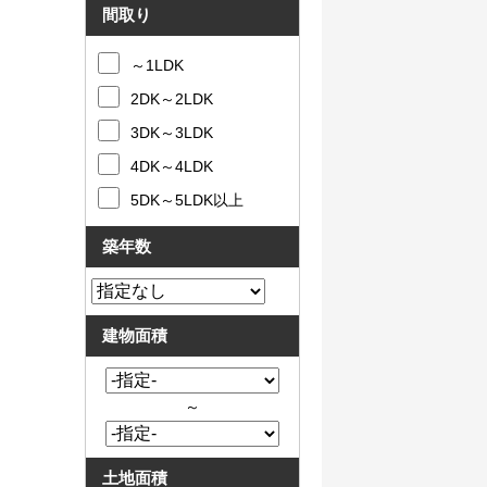
間取り
～1LDK
2DK～2LDK
3DK～3LDK
4DK～4LDK
5DK～5LDK以上
築年数
建物面積
～
土地面積