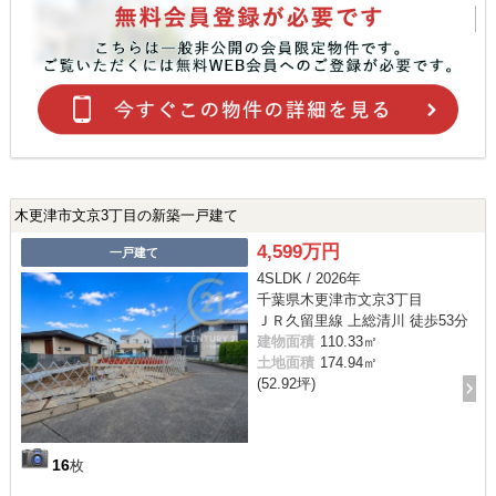
木更津市文京3丁目の新築一戸建て
4,599万円
一戸建て
4SLDK / 2026年
千葉県木更津市文京3丁目
ＪＲ久留里線 上総清川 徒歩53分
建物面積
110.33㎡
土地面積
174.94㎡
(52.92坪)
16
枚