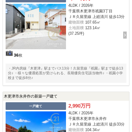
4LDK / 2026年
千葉県木更津市祇園3丁目
ＪＲ久留里線 上総清川 徒歩13分
建物面積
107.65㎡
土地面積
123.14㎡
(37.25坪)
36
枚
・JR内房線『木更津』駅までバス13分！久留里線『祇園』駅まで徒歩13
分♪ ・様々な優遇処置が受けられる、長期優良住宅該当物件♪ ・祇園小学
校まで徒歩8分♪
木更津市永井作の新築一戸建て
2,990万円
一戸建て
4LDK / 2026年
千葉県木更津市永井作
ＪＲ久留里線 上総清川 徒歩33分
建物面積
104.34㎡