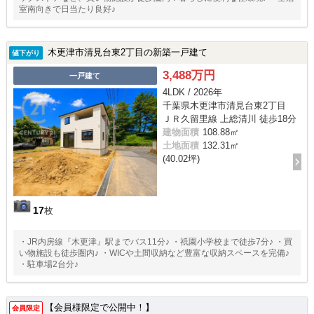
室南向きで日当たり良好♪
木更津市清見台東2丁目の新築一戸建て
値下がり
3,488万円
一戸建て
4LDK / 2026年
千葉県木更津市清見台東2丁目
ＪＲ久留里線 上総清川 徒歩18分
建物面積
108.88㎡
土地面積
132.31㎡
(40.02坪)
17
枚
・JR内房線『木更津』駅までバス11分♪ ・祇園小学校まで徒歩7分♪ ・買
い物施設も徒歩圏内♪ ・WICや土間収納など豊富な収納スペースを完備♪
・駐車場2台分♪
【会員様限定で公開中！】
会員限定