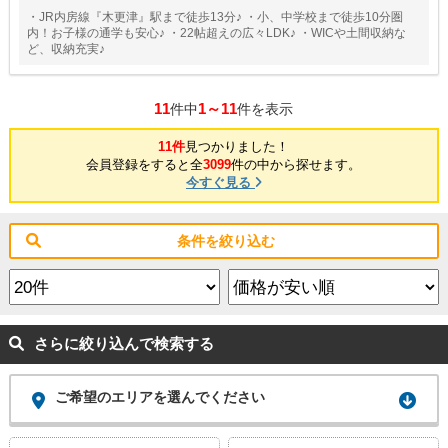
・JR内房線『木更津』駅まで徒歩13分♪ ・小、中学校まで徒歩10分圏
内！お子様の通学も安心♪ ・22帖超えの広々LDK♪ ・WICや土間収納な
ど、収納充実♪
11
1～11
件中
件を表示
11件
見つかりました！
会員登録をすると全
3099
件の中から探せます。
今すぐ見る
条件を絞り込む
さらに絞り込んで検索する
ご希望のエリアを選んでください