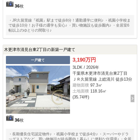
36
枚
・JR久留里線『祇園』駅まで徒歩8分！通勤通学に便利♪ ・祇園小学校ま
で徒歩10分！お子様の通学も安心♪ ・買い物施設も徒歩圏内♪ ・全居室6
帖以上のゆとりの間取り♪
木更津市清見台東2丁目の新築一戸建て
3,190万円
一戸建て
3LDK / 2026年
千葉県木更津市清見台東2丁目
ＪＲ久留里線 上総清川 徒歩13分
建物面積
97.3㎡
土地面積
118.16㎡
(35.74坪)
36
枚
・長期優良住宅認定物件♪ ・祇園小学校まで徒歩4分♪ ・スーパーやドラ
ッグストアなど、買い物施設が徒歩圏内！暮らしに便利な住環境♪ ・全居