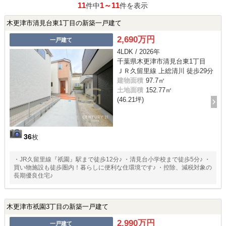
11
1～11
件中
件を表示
木更津市清見台東1丁目の新築一戸建て
2,690万円
一戸建て
4LDK / 2026年
千葉県木更津市清見台東1丁目
ＪＲ久留里線 上総清川 徒歩29分
建物面積
97.7㎡
土地面積
152.77㎡
(46.21坪)
36
枚
・JR久留里線『祇園』駅まで徒歩12分♪ ・清見台小学校まで徒歩5分♪ ・
買い物施設も徒歩圏内！暮らしに便利な住環境です♪ ・控除、減税対象の
長期優良住宅♪
木更津市祇園3丁目の新築一戸建て
2,990万円
一戸建て