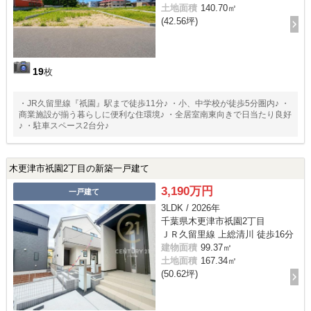
土地面積
140.70㎡
(42.56坪)
19
枚
・JR久留里線『祇園』駅まで徒歩11分♪ ・小、中学校が徒歩5分圏内♪ ・
商業施設が揃う暮らしに便利な住環境♪ ・全居室南東向きで日当たり良好
♪ ・駐車スペース2台分♪
木更津市祇園2丁目の新築一戸建て
3,190万円
一戸建て
3LDK / 2026年
千葉県木更津市祇園2丁目
ＪＲ久留里線 上総清川 徒歩16分
建物面積
99.37㎡
土地面積
167.34㎡
(50.62坪)