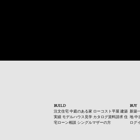
BUILD
BUY
注文住宅
中庭のある家
ローコスト平屋
建築
新築
実績
モデルハウス見学
カタログ資料請求
住
地
中
宅ローン相談
シングルマザーの方
ログ