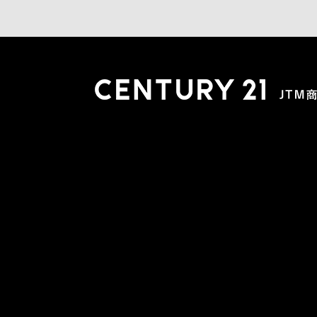
木更津店
〒292-0804 千葉県木更津市文京４丁目１－２０
0438-38-5280
営業時間:10:00-19:00 定休日：水曜日
市原店
〒290-0056 千葉県市原市五井2448-6 パスティーク五
0436-26-4712
営業時間:10:00-19:00 定休日：水曜日
会社概要
スタッフ紹介