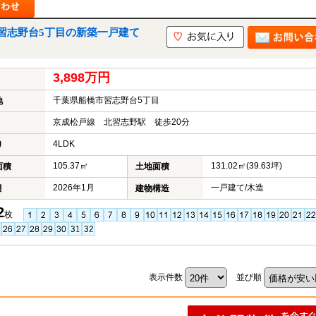
習志野台5丁目の新築一戸建て
3,898万円
千葉県船橋市習志野台5丁目
地
京成松戸線 北習志野駅 徒歩20分
4LDK
り
105.37㎡
131.02㎡(39.63坪)
面積
土地面積
2026年1月
一戸建て/木造
月
建物構造
2
枚
表示件数
並び順