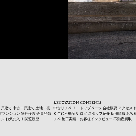
RENOVATION
CONTENTS
一戸建て
中古一戸建て
土地・売
中古リノベ
７
トップページ
会社概要
アクセス
古マンション
物件検索
会員登録
０年代不動産リ
ログ
スタッフ紹介
採用情報
お客
イン
お気に入り
閲覧履歴
ノベ
施工実績
お客様インタビュー
不動産買取