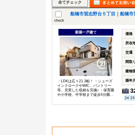
船橋市習志野台５丁目｜船橋市
check
新築一戸建て
価格
所在
交通
間取
建物
築年
・LDKは広々21.3帖！ ・シューズ
インクロークやWIC、パントリー
3
等、充実した収納を完備♪ ・保育園
や小学校、中学校まで徒歩5分圏内
♪ ・買い物施設も徒歩圏内♪