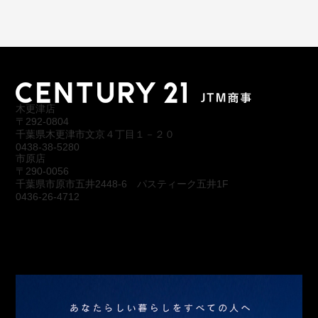
木更津店
〒292-0804
千葉県木更津市文京４丁目１－２０
0438-38-5280
市原店
〒290-0056
千葉県市原市五井2448-6 パスティーク五井1F
0436-26-4712
会社概要
アクセス
スタッフ紹介
お問合わせ