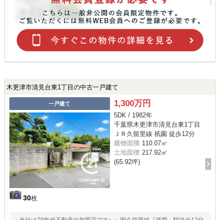
木更津市清見台東1丁目の中古一戸建て
1,300万円
一戸建て
5DK / 1982年
千葉県木更津市清見台東1丁目
ＪＲ久留里線 祇園 徒歩12分
建物面積
110.07㎡
土地面積
217.92㎡
(65.92坪)
30
枚
・当社は70年代不動産の加盟店です♪ ・JR久留里線『祇園』駅徒歩12分