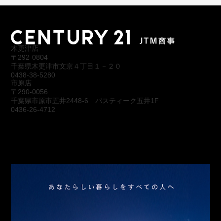
木更津店
〒292-0804
千葉県木更津市文京４丁目１－２０
0438-38-5280
市原店
〒290-0056
千葉県市原市五井2448-6 パスティーク五井1F
0436-26-4712
会社概要
アクセス
スタッフ紹介
お問合わせ