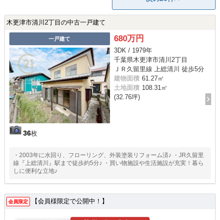
木更津市清川2丁目の中古一戸建て
680万円
一戸建て
3DK / 1979年
千葉県木更津市清川2丁目
ＪＲ久留里線 上総清川 徒歩5分
建物面積
61.27㎡
土地面積
108.31㎡
(32.76坪)
36
枚
・2003年に水回り、フローリング、外装塗装リフォーム済♪ ・JR久留里
線『上総清川』駅まで徒歩約5分♪ ・買い物施設や生活施設が充実！暮ら
しに便利な立地♪
【会員様限定で公開中！】
会員限定