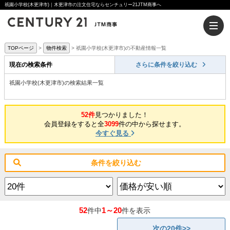
祇園小学校(木更津市)｜木更津市の注文住宅ならセンチュリー21JTM商事へ
TOPページ
物件検索
祇園小学校(木更津市)の不動産情報一覧
現在の検索条件
さらに条件を絞り込む
祇園小学校(木更津市)の検索結果一覧
52件
見つかりました！
会員登録をすると全
3099
件の中から探せます。
今すぐ見る
条件を絞り込む
52
1～20
件中
件を表示
次の20件>>