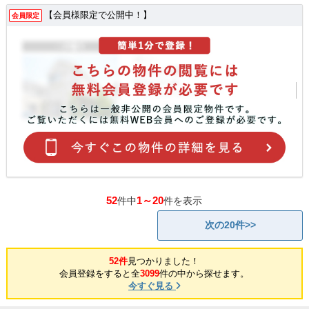
【会員様限定で公開中！】
会員限定
52
1～20
件中
件を表示
次の20件>>
52件
見つかりました！
会員登録をすると全
3099
件の中から探せます。
今すぐ見る