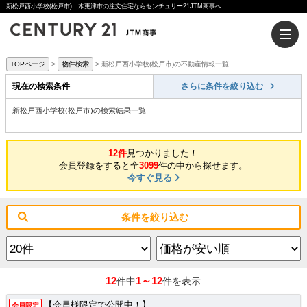
新松戸西小学校(松戸市)｜木更津市の注文住宅ならセンチュリー21JTM商事へ
TOPページ
物件検索
新松戸西小学校(松戸市)の不動産情報一覧
現在の検索条件
さらに条件を絞り込む
新松戸西小学校(松戸市)の検索結果一覧
12件
見つかりました！
会員登録をすると全
3099
件の中から探せます。
今すぐ見る
条件を絞り込む
12
1～12
件中
件を表示
【会員様限定で公開中！】
会員限定