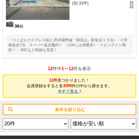
(30.33坪)
36
枚
・つくばエクスプレス線とJR武蔵野線『南流山』駅徒歩１５分♪ ・小学
校徒歩7分、スーパー徒歩圏内！ ・LDKには床暖房♪ ・リビングイン階
段！ ・WICなど収納も充実！
12
1～12
件中
件を表示
12件
見つかりました！
会員登録をすると全
3099
件の中から探せます。
今すぐ見る
条件を絞り込む