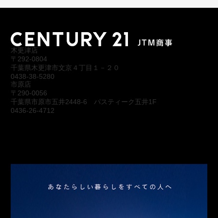
木更津店
〒292-0804
千葉県木更津市文京４丁目１－２０
0438-38-5280
市原店
〒290-0056
千葉県市原市五井2448-6 パスティーク五井1F
0436-26-4712
会社概要
アクセス
スタッフ紹介
お問合わせ