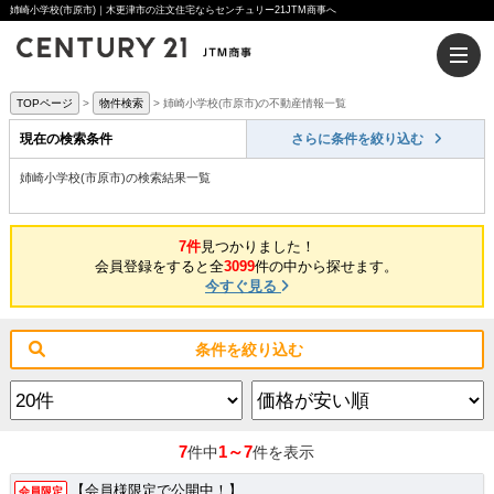
姉崎小学校(市原市)｜木更津市の注文住宅ならセンチュリー21JTM商事へ
TOPページ
物件検索
姉崎小学校(市原市)の不動産情報一覧
現在の検索条件
さらに条件を絞り込む
姉崎小学校(市原市)の検索結果一覧
7件
見つかりました！
会員登録をすると全
3099
件の中から探せます。
今すぐ見る
条件を絞り込む
7
1～7
件中
件を表示
【会員様限定で公開中！】
会員限定