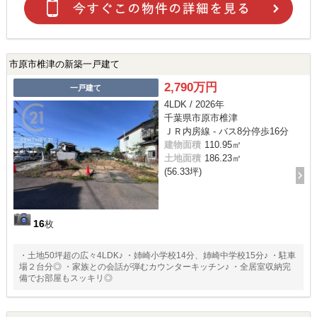
市原市椎津の新築一戸建て
2,790万円
一戸建て
4LDK / 2026年
千葉県市原市椎津
ＪＲ内房線 - バス8分停歩16分
建物面積
110.95㎡
土地面積
186.23㎡
(56.33坪)
16
枚
・土地50坪超の広々4LDK♪ ・姉崎小学校14分、姉崎中学校15分♪ ・駐車
場２台分◎ ・家族との会話が弾むカウンターキッチン♪ ・全居室収納完
備でお部屋もスッキリ◎