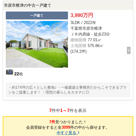
市原市椎津の中古一戸建て
3,990万円
一戸建て
3LDK / 2022年
千葉県市原市椎津
ＪＲ内房線 - 徒歩23分
建物面積
77.01㎡
土地面積
575.86㎡
(174.2坪)
22
枚
・約174坪の広々とした敷地♪ ・一級建築士事務所だからこそできるプラ
ンをご提案します！ ・理想の暮らしをカタチに◎
7
1～7
件中
件を表示
7件
見つかりました！
会員登録をすると全
3099
件の中から探せます。
今すぐ見る