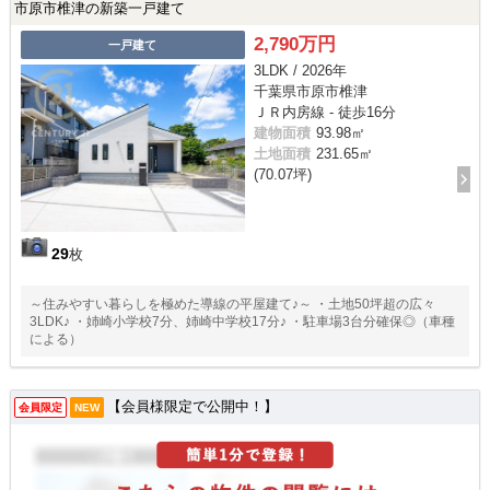
市原市椎津の新築一戸建て
2,790万円
一戸建て
3LDK / 2026年
千葉県市原市椎津
ＪＲ内房線 - 徒歩16分
建物面積
93.98㎡
土地面積
231.65㎡
(70.07坪)
29
枚
～住みやすい暮らしを極めた導線の平屋建て♪～ ・土地50坪超の広々
3LDK♪ ・姉崎小学校7分、姉崎中学校17分♪ ・駐車場3台分確保◎（車種
による）
【会員様限定で公開中！】
会員限定
NEW