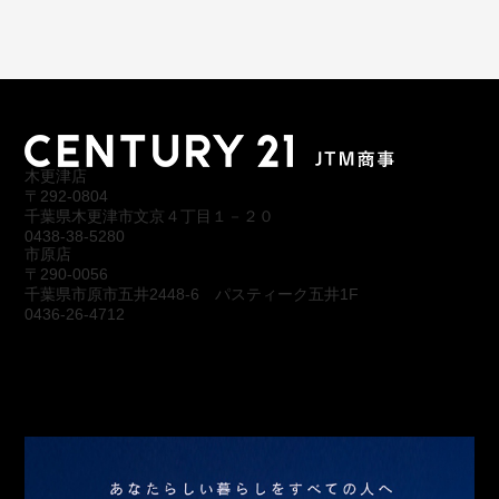
木更津店
〒292-0804
千葉県木更津市文京４丁目１－２０
0438-38-5280
市原店
〒290-0056
千葉県市原市五井2448-6 パスティーク五井1F
0436-26-4712
会社概要
アクセス
スタッフ紹介
お問合わせ