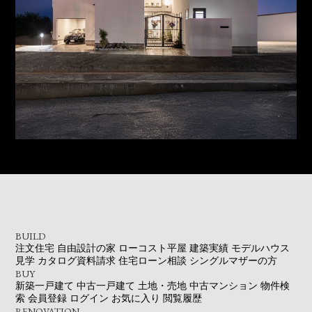
BUILD
注文住宅
自由設計の家
ローコスト平屋
建築実績
モデルハウス
見学
カタログ資料請求
住宅ローン相談
シングルマザーの方
BUY
新築一戸建て
中古一戸建て
土地・売地
中古マンション
物件検
索
会員登録
ログイン
お気に入り
閲覧履歴
RENOVATION