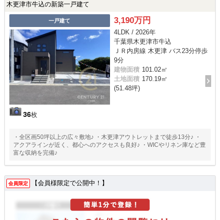
木更津市牛込の新築一戸建て
3,190万円
一戸建て
4LDK / 2026年
千葉県木更津市牛込
ＪＲ内房線 木更津 バス23分停歩
9分
建物面積
101.02㎡
土地面積
170.19㎡
(51.48坪)
36
枚
・全区画50坪以上の広々敷地♪ ・木更津アウトレットまで徒歩13分♪ ・
アクアラインが近く、都心へのアクセスも良好♪ ・WICやリネン庫など豊
富な収納を完備♪
【会員様限定で公開中！】
会員限定