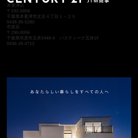
木更津店
〒292-0804
千葉県木更津市文京４丁目１－２０
0438-38-5280
市原店
〒290-0056
千葉県市原市五井2448-6 パスティーク五井1F
0436-26-4712
会社概要
アクセス
スタッフ紹介
お問合わせ