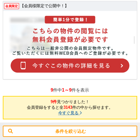
【会員様限定で公開中！】
会員限定
9
1～9
件中
件を表示
9件
見つかりました！
会員登録をすると全
3143
件の中から探せます。
今すぐ見る
条件を絞り込む