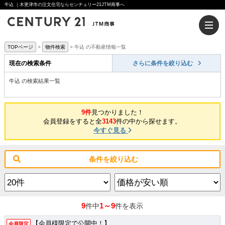
牛込 ｜木更津市の注文住宅ならセンチュリー21JTM商事へ
TOPページ
物件検索
牛込 の不動産情報一覧
現在の検索条件
さらに条件を絞り込む
牛込 の検索結果一覧
9件
見つかりました！
会員登録をすると全
3143
件の中から探せます。
今すぐ見る
条件を絞り込む
9
1～9
件中
件を表示
【会員様限定で公開中！】
会員限定