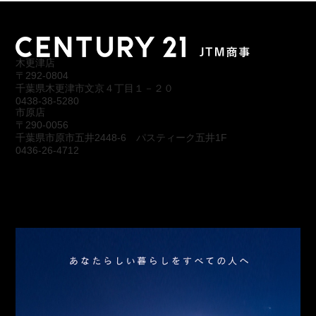
木更津店
〒292-0804
千葉県木更津市文京４丁目１－２０
0438-38-5280
市原店
〒290-0056
千葉県市原市五井2448-6 パスティーク五井1F
0436-26-4712
会社概要
アクセス
スタッフ紹介
お問合わせ