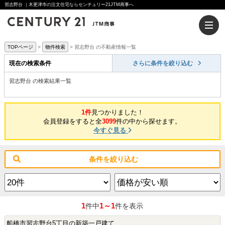
習志野台 ｜木更津市の注文住宅ならセンチュリー21JTM商事へ
TOPページ
物件検索
習志野台 の不動産情報一覧
現在の検索条件
さらに条件を絞り込む
習志野台 の検索結果一覧
1件
見つかりました！
会員登録をすると全
3099
件の中から探せます。
今すぐ見る
条件を絞り込む
1
1～1
件中
件を表示
船橋市習志野台5丁目の新築一戸建て