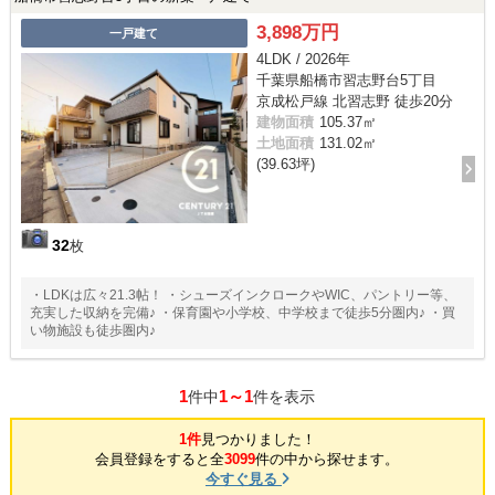
3,898万円
一戸建て
4LDK / 2026年
千葉県船橋市習志野台5丁目
京成松戸線 北習志野 徒歩20分
建物面積
105.37㎡
土地面積
131.02㎡
(39.63坪)
32
枚
・LDKは広々21.3帖！ ・シューズインクロークやWIC、パントリー等、
充実した収納を完備♪ ・保育園や小学校、中学校まで徒歩5分圏内♪ ・買
い物施設も徒歩圏内♪
1
1～1
件中
件を表示
1件
見つかりました！
会員登録をすると全
3099
件の中から探せます。
今すぐ見る