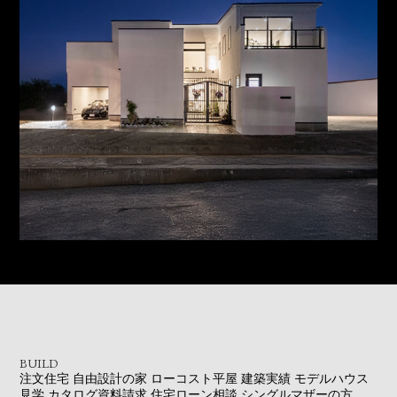
BUILD
注文住宅
自由設計の家
ローコスト平屋
建築実績
モデルハウス
見学
カタログ資料請求
住宅ローン相談
シングルマザーの方