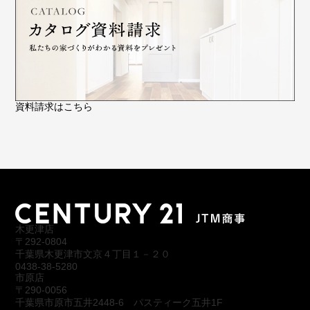
資料請求はこちら
木更津店
〒292-0804
千葉県木更津市文京４丁目１－２０
0438-38-5280
市原店
〒290-0056
千葉県市原市五井2448-6 パスティーク五井1F