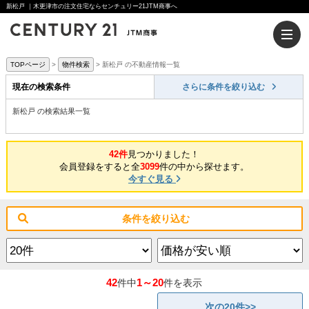
新松戸 ｜木更津市の注文住宅ならセンチュリー21JTM商事へ
TOPページ
物件検索
新松戸 の不動産情報一覧
現在の検索条件
さらに条件を絞り込む
新松戸 の検索結果一覧
42件
見つかりました！
会員登録をすると全
3099
件の中から探せます。
今すぐ見る
条件を絞り込む
42
1～20
件中
件を表示
次の20件>>