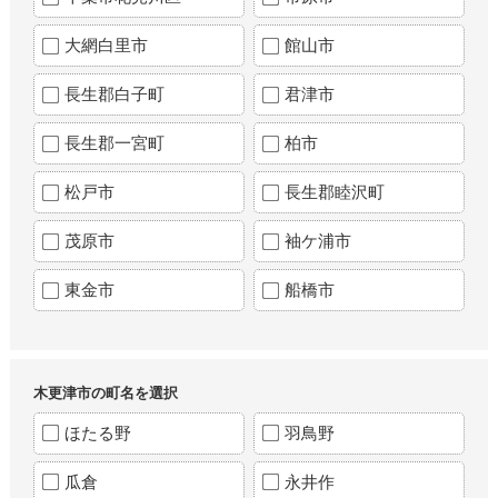
大網白里市
館山市
長生郡白子町
君津市
長生郡一宮町
柏市
松戸市
長生郡睦沢町
茂原市
袖ケ浦市
東金市
船橋市
木更津市の町名を選択
ほたる野
羽鳥野
瓜倉
永井作