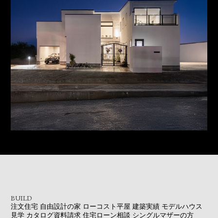
BUILD
注文住宅
自由設計の家
ローコスト平屋
建築実績
モデルハウス
見学
カタログ資料請求
住宅ローン相談
シングルマザーの方