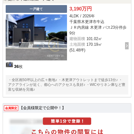
3,190万円
一戸建て
4LDK / 2026年
千葉県木更津市牛込
ＪＲ内房線 木更津 バス23分停歩
9分
建物面積
101.02㎡
土地面積
170.19㎡
(51.48坪)
36
枚
・全区画50坪以上の広々敷地♪ ・木更津アウトレットまで徒歩13分♪ ・
アクアラインが近く、都心へのアクセスも良好♪ ・WICやリネン庫など豊
富な収納を完備♪
【会員様限定で公開中！】
会員限定