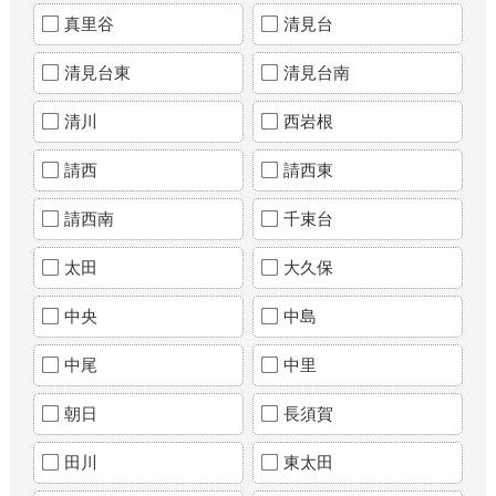
真里谷
清見台
清見台東
清見台南
清川
西岩根
請西
請西東
請西南
千束台
太田
大久保
中央
中島
中尾
中里
朝日
長須賀
田川
東太田