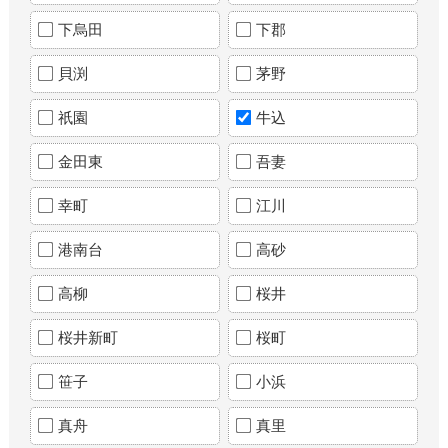
下烏田
下郡
貝渕
茅野
祇園
牛込
金田東
吾妻
幸町
江川
港南台
高砂
高柳
桜井
桜井新町
桜町
笹子
小浜
真舟
真里