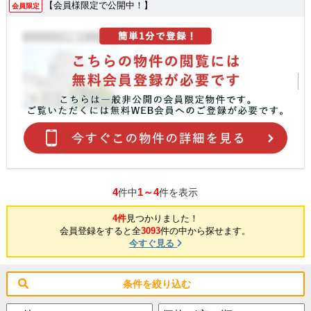
【会員様限定で公開中！】
会員限定
4
1～4
件中
件を表示
4件
見つかりました！
会員登録をすると全
3093
件の中から探せます。
今すぐ見る
条件を絞り込む