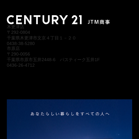
木更津店
〒292-0804
千葉県木更津市文京４丁目１－２０
0438-38-5280
市原店
〒290-0056
千葉県市原市五井2448-6 パスティーク五井1F
0436-26-4712
会社概要
アクセス
スタッフ紹介
お問合わせ