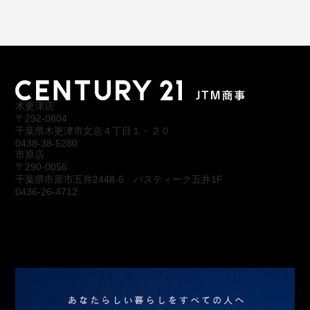
木更津店
〒292-0804
千葉県木更津市文京４丁目１－２０
0438-38-5280
市原店
〒290-0056
千葉県市原市五井2448-6 パスティーク五井1F
0436-26-4712
会社概要
アクセス
スタッフ紹介
お問合わせ