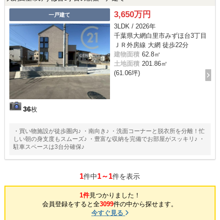
3,650万円
一戸建て
3LDK / 2026年
千葉県大網白里市みずほ台3丁目
ＪＲ外房線 大網 徒歩22分
建物面積
62.8㎡
土地面積
201.86㎡
(61.06坪)
36
枚
・買い物施設が徒歩圏内♪ ・南向き♪ ・洗面コーナーと脱衣所を分離！忙
しい朝の身支度もスムーズ♪ ・豊富な収納を完備でお部屋がスッキリ♪ ・
駐車スペースは3台分確保♪
1
1～1
件中
件を表示
1件
見つかりました！
会員登録をすると全
3099
件の中から探せます。
今すぐ見る