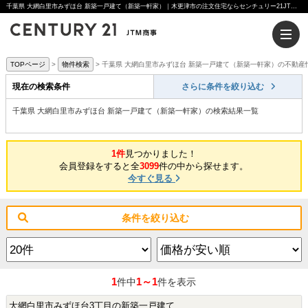
千葉県 大網白里市みずほ台 新築一戸建て（新築一軒家）｜木更津市の注文住宅ならセンチュリー21JTM商事へ
TOPページ
物件検索
千葉県 大網白里市みずほ台 新築一戸建て（新築一軒家）の不動産
現在の検索条件
さらに条件を絞り込む
千葉県 大網白里市みずほ台 新築一戸建て（新築一軒家）の検索結果一覧
1件
見つかりました！
会員登録をすると全
3099
件の中から探せます。
今すぐ見る
条件を絞り込む
1
1～1
件中
件を表示
大網白里市みずほ台3丁目の新築一戸建て