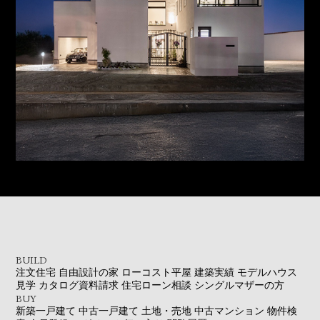
BUILD
注文住宅
自由設計の家
ローコスト平屋
建築実績
モデルハウス
見学
カタログ資料請求
住宅ローン相談
シングルマザーの方
BUY
新築一戸建て
中古一戸建て
土地・売地
中古マンション
物件検