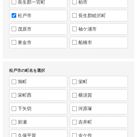
長生郡一宮町
柏市
松戸市
長生郡睦沢町
茂原市
袖ケ浦市
東金市
船橋市
松戸市の町名を選択
旭町
栄町
栄町西
横須賀
下矢切
河原塚
岩瀬
吉井町
久保平賀
金ケ作