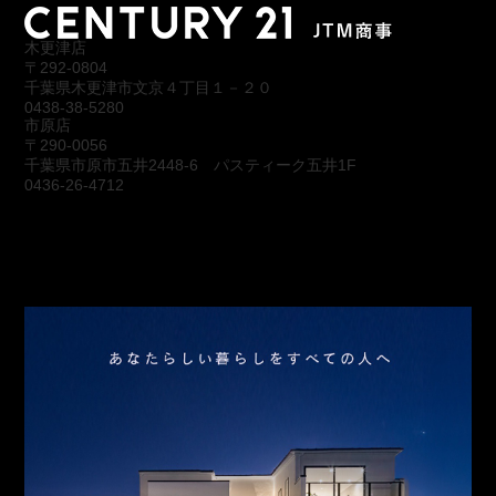
木更津店
〒292-0804
千葉県木更津市文京４丁目１－２０
0438-38-5280
市原店
〒290-0056
千葉県市原市五井2448-6 パスティーク五井1F
0436-26-4712
会社概要
アクセス
スタッフ紹介
お問合わせ