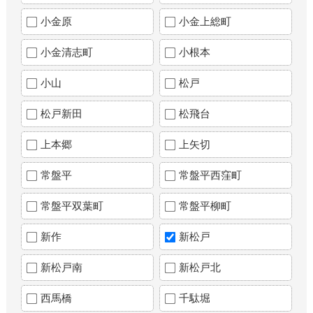
小金原
小金上総町
小金清志町
小根本
小山
松戸
松戸新田
松飛台
上本郷
上矢切
常盤平
常盤平西窪町
常盤平双葉町
常盤平柳町
新作
新松戸
新松戸南
新松戸北
西馬橋
千駄堀