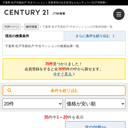
千葉県 松戸市新松戸 中古マンション｜木更津市の注文住宅ならセンチュリー21JTM商事へ
TOPページ
物件検索
千葉県 松戸市新松戸 中古マンションの不動産情報一覧
現在の検索条件
さらに条件を絞り込む
千葉県 松戸市新松戸 中古マンションの検索結果一覧
35件
見つかりました！
会員登録をすると全
3095
件の中から探せます。
今すぐ見る
条件を絞り込む
35
1～20
件中
件を表示
次の20件>>