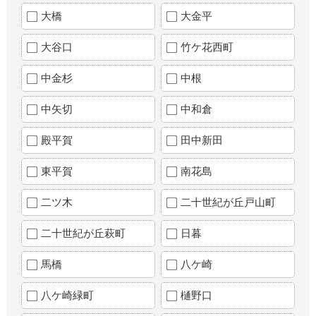
大橋
大金平
大谷口
竹ケ花西町
中金杉
中根
中矢切
中和倉
殿平賀
田中新田
東平賀
南花島
二ツ木
二十世紀が丘戸山町
二十世紀が丘萩町
日暮
馬橋
八ケ崎
八ケ崎緑町
樋野口