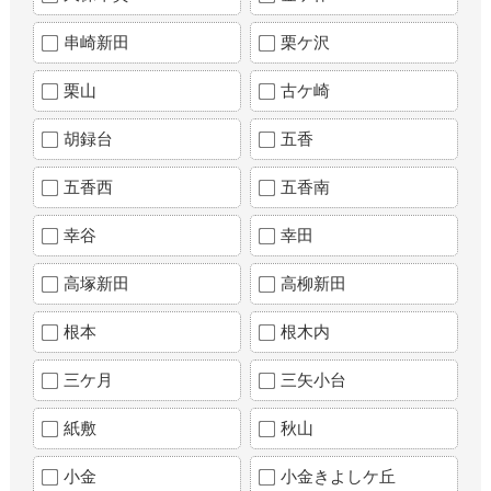
串崎新田
栗ケ沢
栗山
古ケ崎
胡録台
五香
五香西
五香南
幸谷
幸田
高塚新田
高柳新田
根本
根木内
三ケ月
三矢小台
紙敷
秋山
小金
小金きよしケ丘